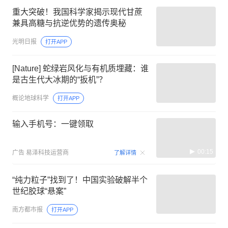
重大突破！我国科学家揭示现代甘蔗
兼具高糖与抗逆优势的遗传奥秘
光明日报
打开APP
[Nature] 蛇绿岩风化与有机质埋藏：谁
是古生代大冰期的“扳机”？
概论地球科学
打开APP
输入手机号：一键领取
00:15
广告
易泽科技运营商
了解详情
“纯力粒子”找到了！中国实验破解半个
世纪胶球“悬案”
南方都市报
打开APP