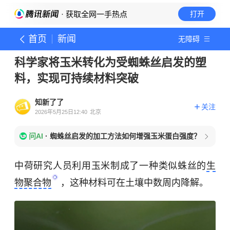
· 获取全网一手热点
打开
首页
新闻
无障碍
科学家将玉米转化为受蜘蛛丝启发的塑
料，实现可持续材料突破
知新了了
关注
2026年5月25日12:40
北京
问AI
·
蜘蛛丝启发的加工方法如何增强玉米蛋白强度？
中荷研究人员利用玉米制成了一种类似蛛丝的
生
物聚合物
，这种材料可在土壤中数周内降解。