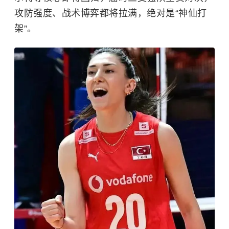
攻防强度、战术博弈都将拉满，绝对是“神仙打
架”。