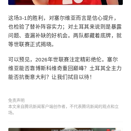
这场3-1的胜利，对塞尔维亚而言是信心提升，
也检验了替补阵容实力；对土耳其来说则是暴露
问题、查漏补缺的好机会。两队都藏着底牌，就
等世联赛正式揭晓。
可以预见，2026年世联赛注定精彩绝伦。塞尔
维亚能否靠博斯科维奇重回巅峰？土耳其全主力
能否抗衡意大利？让我们拭目以待！
免责声明
本文来自腾讯新闻客户端创作者，不代表腾讯新闻的观点和立
场。