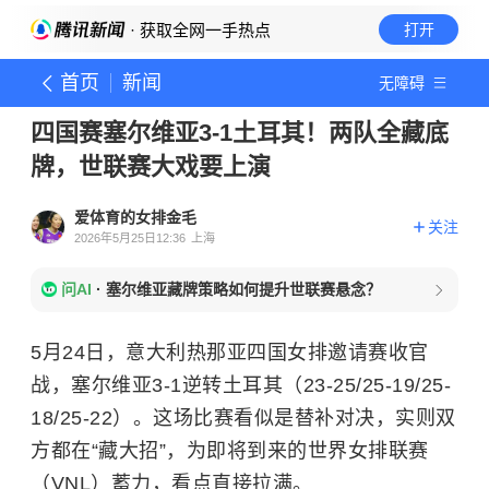
· 获取全网一手热点
打开
首页
新闻
无障碍
四国赛塞尔维亚3-1土耳其！两队全藏底
牌，世联赛大戏要上演
爱体育的女排金毛
关注
2026年5月25日12:36
上海
问AI
·
塞尔维亚藏牌策略如何提升世联赛悬念？
5月24日，意大利热那亚四国女排邀请赛收官
战，塞尔维亚3-1逆转土耳其（23-25/25-19/25-
18/25-22）。这场比赛看似是替补对决，实则双
方都在“藏大招”，为即将到来的世界女排联赛
（VNL）蓄力，看点直接拉满。