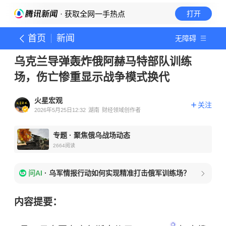
· 获取全网一手热点
打开
首页
新闻
无障碍
乌克兰导弹轰炸俄阿赫马特部队训练
场，伤亡惨重显示战争模式换代
火星宏观
关注
2026年5月25日12:32
湖南
财经领域创作者
专题
·
聚焦俄乌战场动态
2664
阅读
问AI
·
乌军情报行动如何实现精准打击俄军训练场？
内容提要：