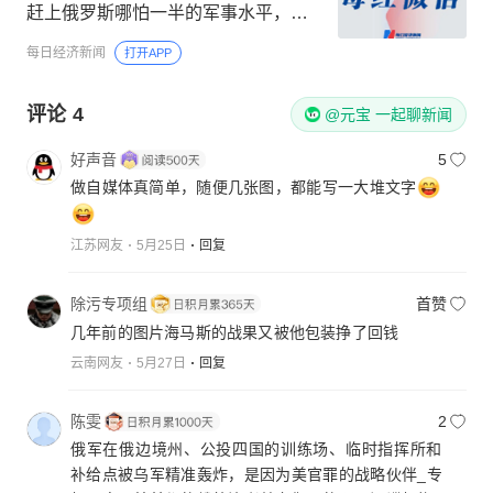
赶上俄罗斯哪怕一半的军事水平，且
永远不会成为北约成员
每日经济新闻
打开APP
评论
4
@元宝 一起聊新闻
好声音
5
做自媒体真简单，随便几张图，都能写一大堆文字
江苏网友
5月25日
回复
除污专项组
首赞
几年前的图片海马斯的战果又被他包装挣了回钱
云南网友
5月27日
回复
陈雯
2
俄军在俄边境州、公投四国的训练场、临时指挥所和
补给点被乌军精准轰炸，是因为美官罪的战略伙伴_专