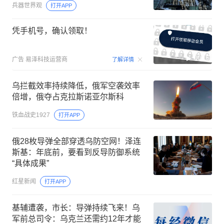
兵器世界观
打开APP
凭手机号，确认领取！
00:15
广告
易泽科技运营商
了解详情
乌拦截效率持续降低，俄军空袭效率
倍增，俄夺占克拉斯诺亚尔斯科
铁血战史1927
打开APP
俄28枚导弹全部穿透乌防空网！泽连
斯基：年底前，要看到反导防御系统
“具体成果”
红星新闻
打开APP
基辅遭袭，市长：导弹持续飞来！乌
军前总司令：乌克兰还需约12年才能