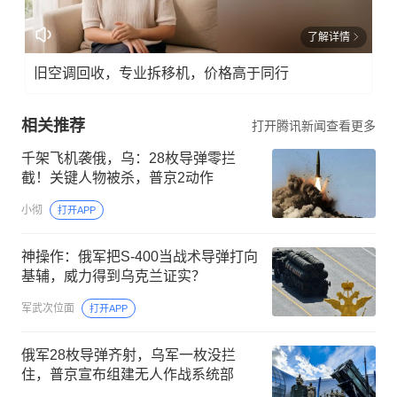
了解详情
旧空调回收，专业拆移机，价格高于同行
相关推荐
打开腾讯新闻查看更多
千架飞机袭俄，乌：28枚导弹零拦
截！关键人物被杀，普京2动作
小彻
打开APP
神操作：俄军把S-400当战术导弹打向
基辅，威力得到乌克兰证实？
军武次位面
打开APP
俄军28枚导弹齐射，乌军一枚没拦
住，普京宣布组建无人作战系统部