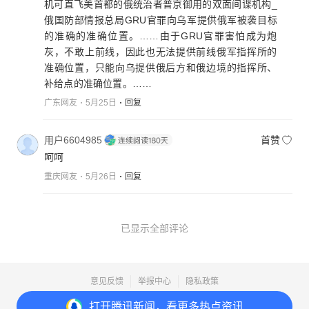
机可直飞美首都的俄统治者普京御用的双面间谍机构_
俄国防部情报总局GRU官罪向乌军提供俄军被袭目标
的准确的准确位置。……由于GRU官罪害怕成为炮
灰，不敢上前线，因此也无法提供前线俄军指挥所的
准确位置，只能向乌提供俄后方和俄边境的指挥所、
补给点的准确位置。……
广东网友
5月25日
回复
用户6604985
首赞
呵呵
重庆网友
5月26日
回复
已显示全部评论
意见反馈
举报中心
隐私政策
Copyright© 1998-
2026
Tencent.All Rights Reserved
打开
腾讯新闻，看更多热点资讯