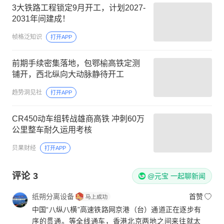
3大铁路工程锁定9月开工，计划2027-
2031年间建成！
帧格泛知识
打开APP
前期手续密集落地，包鄂榆高铁定测
铺开，西北纵向大动脉静待开工
趋势洞见社
打开APP
CR450动车组转战雄商高铁 冲刺60万
公里整车耐久运用考核
贝果财经
打开APP
评论
3
@元宝 一起聊新闻
纸朔分离设备
首赞
中国“八纵八横”高速铁路网京港（台）通道正在逐步有
序的贯通。等全线通车，香港北京两地之间来往就太