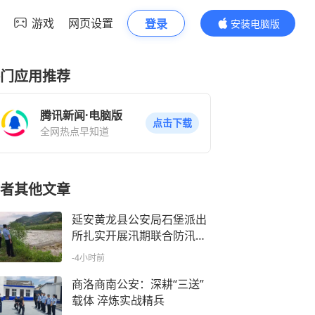
游戏
网页设置
登录
安装电脑版
内容更精彩
门应用推荐
腾讯新闻·电脑版
点击下载
全网热点早知道
者其他文章
延安黄龙县公安局石堡派出
所扎实开展汛期联合防汛巡
查工作
-4小时前
商洛商南公安：深耕“三送”
载体 淬炼实战精兵