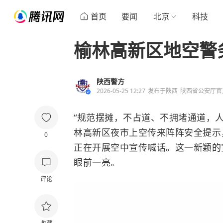
首页
要闻
北京
科技
榆林高新区地空警
陕西警方
2026-05-25 12:27
发布于
陕西
陕西省公安厅官
“规范摆摊，不占道、不拥堵通道，
林高新区夜市上空传来阵阵安全提示
0
正在开展空中宣传喊话。这一新颖的
眼前一亮。
评论