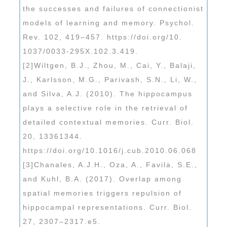
the successes and failures of connectionist
models of learning and memory. Psychol.
Rev. 102, 419–457. https://doi.org/10.
1037/0033-295X.102.3.419.
[2]Wiltgen, B.J., Zhou, M., Cai, Y., Balaji,
J., Karlsson, M.G., Parivash, S.N., Li, W.,
and Silva, A.J. (2010). The hippocampus
plays a selective role in the retrieval of
detailed contextual memories. Curr. Biol.
20, 13361344.
https://doi.org/10.1016/j.cub.2010.06.068
[3]Chanales, A.J.H., Oza, A., Favila, S.E.,
and Kuhl, B.A. (2017). Overlap among
spatial memories triggers repulsion of
hippocampal representations. Curr. Biol.
27, 2307–2317.e5.