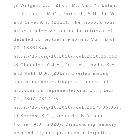
[7]Wiltgen, B.J., Zhou, M., Cai, Y., Balaji,
J., Karlsson, M.G., Parivash, S.N., Li, W.,
and Silva, A.J. (2010). The hippocampus
plays a selective role in the retrieval of
detailed contextual memories. Curr. Biol.
20, 13361344.
https://doi.org/10.1016/j.cub.2010.06.068
[8]Chanales, A.J.H., Oza, A., Favila, S.E.,
and Kuhl, B.A. (2017). Overlap among
spatial memories triggers repulsion of
hippocampal representations. Curr. Biol.
27, 2307–2317.e5.
https://doi.org/10.1016/j.cub.2017. 06.057.
[9]Berens, S.C., Richards, B.A., and
Horner, A.J. (2020). Dissociating memory
accessibility and precision in forgetting.