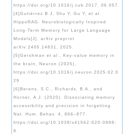
https://doi.org/10.1016/j.cub.2017. 06.057.
[4]Gutiérrez B J, Shu Y, Gu Y, et al.
HippoRAG: Neurobiologically Inspired
Long-Term Memory for Large Language
Models[J]. arXiv preprint
arXiv:2405.14831, 2025.
[5]Gershman et al., Key-value memory in
the brain, Neuron (2025),
https://doi.org/10.1016/j.neuron.2025.02.0
29
[6]Berens, S.C., Richards, B.A., and
Horner, A.J. (2020). Dissociating memory
accessibility and precision in forgetting.
Nat. Hum. Behav. 4, 866–877.
https://doi.org/10.1038/s41562-020-0888-
8.