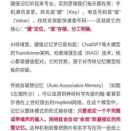
键值记忆
听起来专业，实则逻辑我们每天都在用：手
机通讯录里，姓名是“键”（Key），电话号码是“值”
（Value），找姓名就能快速查号码——这就是它的
核心：
“键”定位，“值”存储，分工明确
。
AI领域里，键值记忆早已是标配：ChatGPT等大模型
的Transformer架构、检索增强生成（RAG）技术，核
心都是键值配对。它的优势，源于对传统记忆模型短
板的突破。
传统
自联想记忆
（Auto-Associative Memory）
（如图
1左图所示），可以追溯到神经科学先驱约翰·霍普菲
尔德在上世纪提出的Hopfield网络。在这个模型中，
记忆以整体模式的形式被存储：
只要给定一个不完整
或带噪声的输入，网络就会自动“收敛”到最接近的完
整记忆。
这种机制就像把照片和名字写在同一张纸上