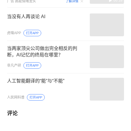
00:18
广告
高能情绪龙头
了解详情
当没有人再谈论 AI
虎嗅APP
打开APP
当两家顶尖公司做出完全相反的判
断，AI记忆的终局在哪里？
非凡产研
打开APP
人工智能翻译的“能”与“不能”
人民网科普
打开APP
评论