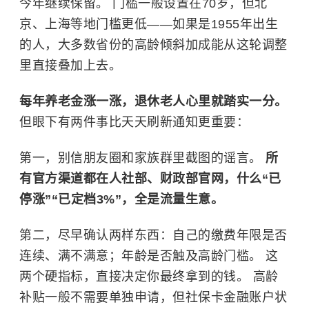
今年继续保留。 门槛一般设置在70岁，但北
京、上海等地门槛更低——如果是1955年出生
的人，大多数省份的高龄倾斜加成能从这轮调整
里直接叠加上去。
每年养老金涨一涨，退休老人心里就踏实一分。
但眼下有两件事比天天刷新通知更重要：
第一，别信朋友圈和家族群里截图的谣言。
所
有官方渠道都在人社部、财政部官网，什么“已
停涨”“已定档3%”，全是流量生意。
第二，尽早确认两样东西：自己的缴费年限是否
连续、满不满意；年龄是否触及高龄门槛。 这
两个硬指标，直接决定你最终拿到的钱。 高龄
补贴一般不需要单独申请，但社保卡金融账户状