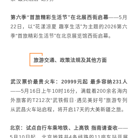
第六季“首旅精彩生活节”在北展西街启幕
——5月
22日，以“花漾凉夏 趣享生活”为主题的2026第六
季“首旅精彩生活节”在北京展览馆西街启幕。
旅游交通、政策法规及其他方面
武汉票价最贵火车：20999元起 最多容纳231人
——5月16日上午10时16分，满载着200余名海内
外旅客的T212次“武铁假日·遇见美好号”旅游专列
从武昌火车站启程，将开启17天的大美新疆之旅。
北京：试点自行车乘地铁、上高铁 指南请查收
——
5月10日起，北京地铁共4条线路的11座车站开展