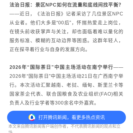
法治日报：景区NPC如何在流量和底线间找平衡？
——
近日，《法治日报》记者采访了几位景区NPC
从业者。他们大多是“00后”，怀揣热爱走上岗位，
在镜头前收获掌声与关注，却也面临着难以量化的
服务标准、模糊的互动边界等困惑。这群年轻人，
正在探寻着行业与自身的发展方向。
2026年“国际茶日”中国主场活动在南宁举行
——
2026年“国际茶日”中国主场活动21日在广西南宁举
行。本次活动汇聚越南、老挝、缅甸、斯里兰卡等
国家茶企代表、联合国粮食及农业组织(FAO)相关
负责人及行业学者等300余名中外嘉宾。
打开
腾讯新闻，看更多热点资讯
免责声明
本文来自腾讯新闻客户端创作者，不代表腾讯新闻的观点和立
场。