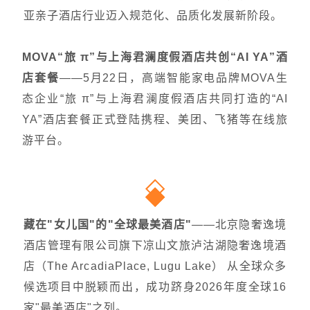
亚亲子酒店行业迈入规范化、品质化发展新阶段。
MOVA“旅 π”与上海君澜度假酒店共创“AI YA”酒
店套餐
——
5月22日，高端智能家电品牌MOVA生
态企业“旅 π”与上海君澜度假酒店共同打造的“AI
YA”酒店套餐正式登陆携程、美团、飞猪等在线旅
游平台。
藏在"女儿国"的"全球最美酒店"
——北京隐奢逸境
酒店管理有限公司旗下凉山文旅泸沽湖隐奢逸境酒
店（The ArcadiaPlace, Lugu Lake） 从全球众多
候选项目中脱颖而出，成功跻身2026年度全球16
家"最美酒店"之列。