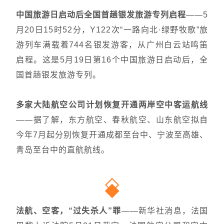
中国旅游日启动后全国首趟银发旅游专列启程
——5
月20日15时52分，Y122次“一路向北·绿野牧歌”旅
游列车满载着744名银发游客，从广州白云站鸣笛
启程。这是5月19日第16个中国旅游日启动后，全
国首趟银发旅游专列。
多家大陆航空公司计划恢复开通两岸空中客运航线
——据了解，东方航空、春秋航空、山东航空拟自
今年7月起分别恢复开通成都至台中、宁波至高雄、
青岛至台中的直航航线。
法航、空客，“过失杀人”罪
——新华社消息，法国