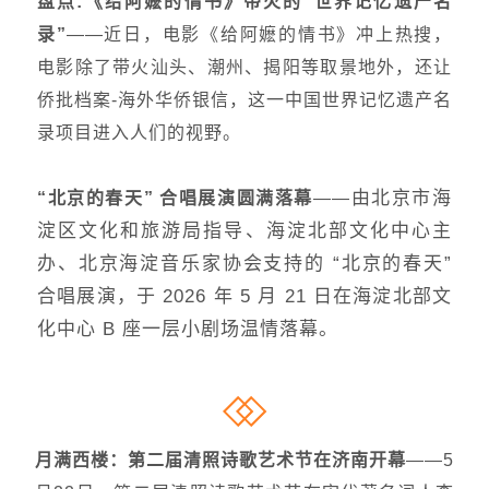
盘点:《给阿嬷的情书》带火的“世界记忆遗产名
录”
——近日，电影《给阿嬷的情书》冲上热搜，
电影除了带火汕头、潮州、揭阳等取景地外，还让
侨批档案-海外华侨银信，这一中国世界记忆遗产名
录项目进入人们的视野。
由北京市海
“北京的春天” 合唱展演圆满落幕
——
淀区文化和旅游局指导、海淀北部文化中心主
办、北京海淀音乐家协会支持的 “北京的春天”
合唱展演，于 2026 年 5 月 21 日在海淀北部文
化中心 B 座一层小剧场温情落幕。
月满西楼：第二届清照诗歌艺术节在济南开幕
——5