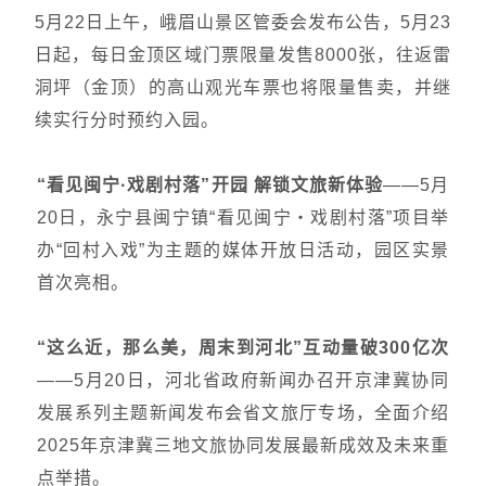
5月22日上午，
峨眉山
景区管委会发布公告，5月23
日起，每日金顶区域门票限量发售8000张，往返雷
洞坪（金顶）的高山观光车票也将限量售卖，并继
续实行分时预约入园。
“看见闽宁·戏剧村落”开园 解锁文旅新体验
——5月
20日，永宁县闽宁镇“看见闽宁・戏剧村落”项目举
办“回村入戏”为主题的媒体开放日活动，园区实景
首次亮相。
“这么近，那么美，周末到河北”互动量破300亿次
——5月20日，河北省政府新闻办召开京津冀协同
发展系列主题新闻发布会省文旅厅专场，全面介绍
2025年京津冀三地文旅协同发展最新成效及未来重
点举措。