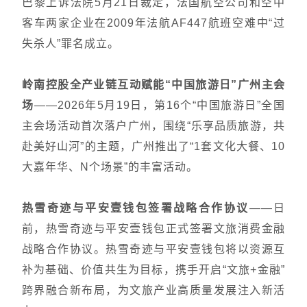
巴黎上诉法院5月21日裁定，法国航空公司和空中
客车两家企业在2009年法航AF447航班空难中“过
失杀人”罪名成立。
岭南控股全产业链互动赋能“中国旅游日”广州主会
场
——2026年5月19日，第16个“中国旅游日”全国
主会场活动首次落户广州，围绕“乐享品质旅游，共
赴美好山河”的主题，广州推出了“1套文化大餐、10
大嘉年华、N个场景”的丰富活动。
热雪奇迹与平安壹钱包签署战略合作协议
——
日
前，热雪奇迹与平安壹钱包正式签署文旅消费金融
战略合作协议。热雪奇迹与平安壹钱包将以资源互
补为基础、价值共生为目标，携手开启“文旅+金融”
跨界融合新布局，为文旅产业高质量发展注入新活