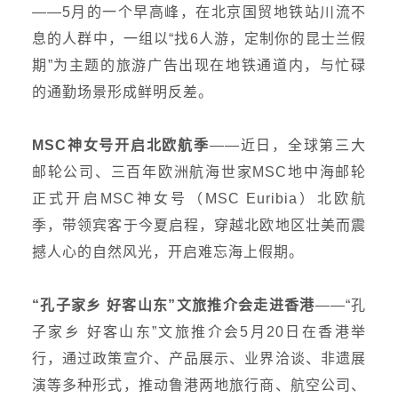
——5月的一个早高峰，在北京国贸地铁站川流不
息的人群中，一组以“找6人游，定制你的昆士兰假
期”为主题的旅游广告出现在地铁通道内，与忙碌
的通勤场景形成鲜明反差。
MSC神女号开启北欧航季
——
近日，全球第三大
邮轮公司、三百年欧洲航海世家MSC地中海邮轮
正式开启MSC神女号（MSC Euribia）北欧航
季，带领宾客于今夏启程，穿越北欧地区壮美而震
撼人心的自然风光，开启难忘海上假期。
“孔子家乡 好客山东”文旅推介会走进香港
——“孔
子家乡 好客山东”文旅推介会5月20日在香港举
行，通过政策宣介、产品展示、业界洽谈、非遗展
演等多种形式，推动鲁港两地旅行商、航空公司、