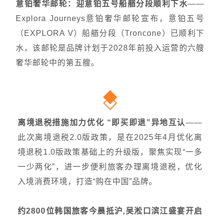
意铂奢华邮轮：迎意铂五号船艏分段顺利下水
——
Explora Journeys意铂奢华邮轮宣布，意铂五号
（EXPLORA V）船艏分段（Troncone）已顺利下
水，该邮轮是品牌计划于2028年前投入运营的六艘
奢华邮轮中的第五艘。
离境退税措施加力优化 “即买即退”异地互认
——
此次离境退税2.0版政策，是在2025年4月优化离
境退税1.0版政策基础上的升级版，聚焦实现“一多
一少两化”，进一步便利旅客办理离境退税，优化
入境消费环境，打造“购在中国”品牌。
约2800位韩国旅客今晨抵沪,吴淞口滨江盛宴开启