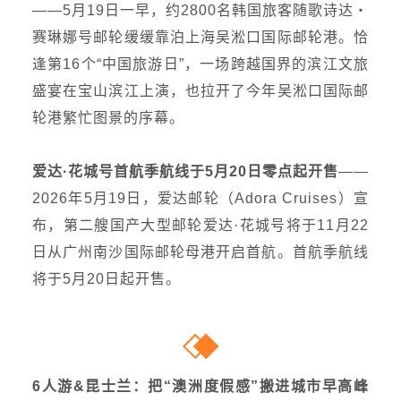
——5月19日一早，约2800名韩国旅客随歌诗达・
赛琳娜号邮轮缓缓靠泊上海吴淞口国际邮轮港。恰
逢第16个“
中国旅游日
”，一场跨越国界的滨江文旅
盛宴在宝山滨江上演，也拉开了今年吴淞口国际邮
轮港繁忙图景的序幕。
爱达·花城号首航季航线于5月20日零点起开售
——
2026年5月19日，爱达邮轮（Adora Cruises）宣
布，第二艘国产大型邮轮爱达·花城号将于11月22
日从广州南沙国际邮轮母港开启首航。首航季航线
将于5月20日起开售。
6人游&昆士兰：把“澳洲度假感”搬进城市早高峰