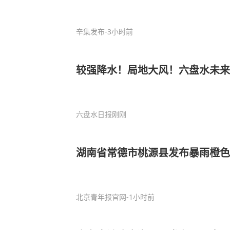
辛集发布
-3小时前
较强降水！局地大风！六盘水未来
六盘水日报
刚刚
湖南省常德市桃源县发布暴雨橙色
北京青年报官网
-1小时前