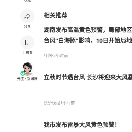
收藏
相关推荐
分享
湖南发布高温黄色预警，局部地区
台风“白海豚”影响，10日开始局
达7～9级
手机看
红网
-3小时前
立秋时节遇台风 长沙将迎来大风
元宝 · 新闻妹
长沙晚报
1小时前
我市发布雷暴大风黄色预警！