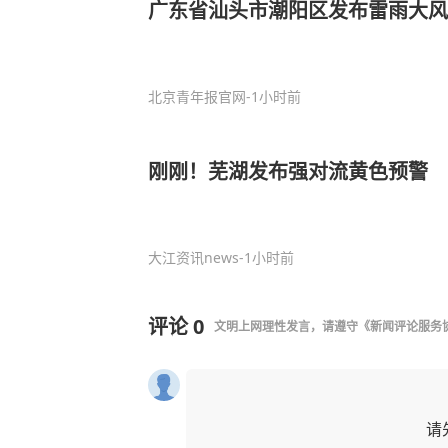
广东省汕头市潮阳区发布雷雨大风
北京青年报官网
-1小时前
刚刚！芜湖发布强对流黄色预警
大江资讯news
-1小时前
评论
0
文明上网理性发言，请遵守
《新闻评论服务
请