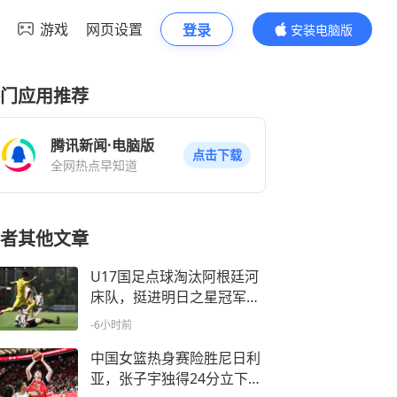
游戏
网页设置
登录
安装电脑版
内容更精彩
门应用推荐
腾讯新闻·电脑版
点击下载
全网热点早知道
者其他文章
U17国足点球淘汰阿根廷河
床队，挺进明日之星冠军杯
决赛
-6小时前
中国女篮热身赛险胜尼日利
亚，张子宇独得24分立下头