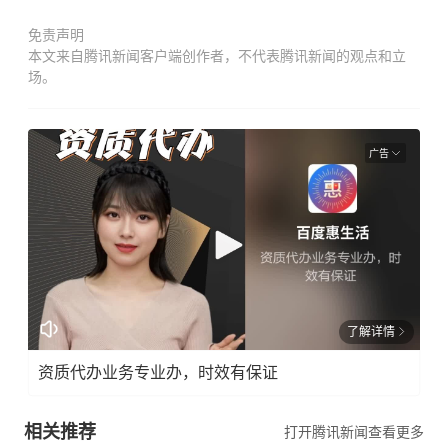
免责声明
本文来自腾讯新闻客户端创作者，不代表腾讯新闻的观点和立
场。
广告
了解详情
资质代办业务专业办，时效有保证
相关推荐
打开腾讯新闻查看更多