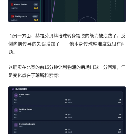
而另一方面，赫拉芬贝赫接球转身摆脱的能力被浪费了，反
倒向前传导的失误增加了——他本身传球精准度就很有问
题。
这确实在比赛的前15分钟让利物浦的后场出球十分困难，但
是变化点在于琼斯和索博：