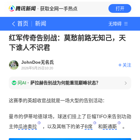
· 获取全网一手热点
打开
首页
新闻
无障碍
红军传奇告别战：莫愁前路无知己，天
下谁人不识君
JohnDoe无名氏
关注
2026年5月25日10:20
问AI
·
萨拉赫告别战为何能重现巅峰状态？
这赛季的英超收官战就是一场大型的告别活动：
曼市的伊蒂哈德球场，球迷们挂上了巨幅TIFO来告别功勋
主帅
瓜迪奥拉
，以及其帐下的弟子
B席
和
斯通斯
。