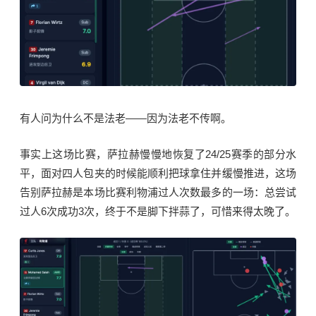
有人问为什么不是法老——因为法老不传啊。
事实上这场比赛，萨拉赫慢慢地恢复了24/25赛季的部分水
平，面对四人包夹的时候能顺利把球拿住并缓慢推进，这场
告别萨拉赫是本场比赛利物浦过人次数最多的一场：总尝试
过人6次成功3次，终于不是脚下拌蒜了，可惜来得太晚了。