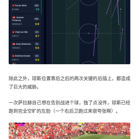
除此之外，琼斯位置靠后之后的两次关键的后插上，都造成
了巨大的威胁。
一次萨拉赫自己想在告别战进个球，独了点没传，琼斯已经
跑到完全空旷的左肋（一个右后卫跑过来很夸张啊）。