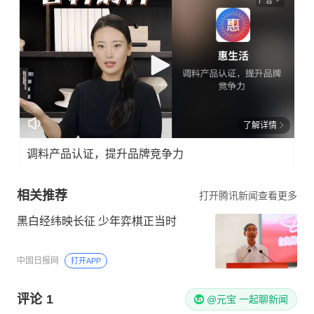
广告
了解详情
调料产品认证，提升品牌竞争力
相关推荐
打开腾讯新闻查看更多
黑白经纬映长征 少年弈棋正当时
中国日报网
打开APP
评论
1
@元宝 一起聊新闻