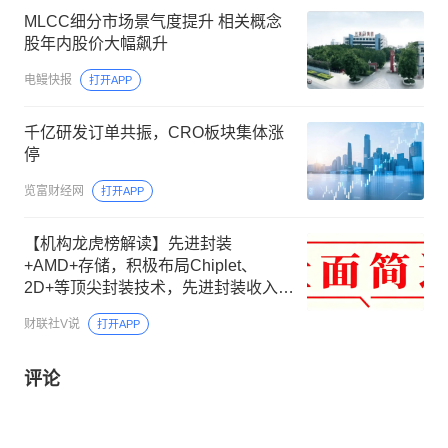
MLCC细分市场景气度提升 相关概念
股年内股价大幅飙升
电鳗快报
打开APP
千亿研发订单共振，CRO板块集体涨
停
览富财经网
打开APP
【机构龙虎榜解读】先进封装
+AMD+存储，积极布局Chiplet、
2D+等顶尖封装技术，先进封装收入占
比超过70% ，得益于存储、先进封装
财联社V说
打开APP
需求快速提升，深度受益于AMD业务
规模的提升，这家公司获净买入
评论