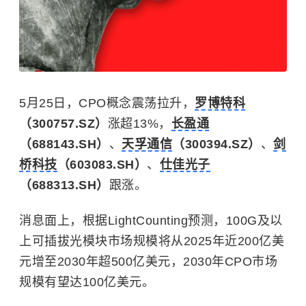
5月25日，CPO概念震荡拉升，
罗博特科
（300757.SZ）
涨超13%，
长盈通
（688143.SH）
、
天孚通信
（300394.SZ）
、
剑
桥科技
（603083.SH）
、
仕佳光子
（688313.SH）
跟涨。
消息面上，根据LightCounting预测，100G及以
上可插拔光模块市场规模将从2025年近200亿美
元增至2030年超500亿美元，2030年CPO市场
规模有望达100亿美元。