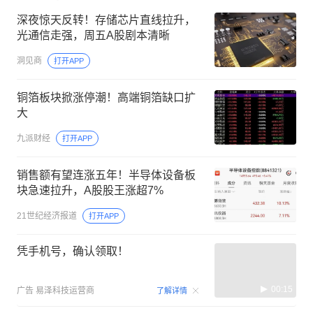
深夜惊天反转！存储芯片直线拉升，
光通信走强，周五A股剧本清晰
洞见商
打开APP
铜箔板块掀涨停潮！高端铜箔缺口扩
大
九派财经
打开APP
销售额有望连涨五年！半导体设备板
块急速拉升，A股股王涨超7%
21世纪经济报道
打开APP
凭手机号，确认领取！
00:15
广告
易泽科技运营商
了解详情