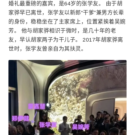
婚礼最重磅的嘉宾，是64岁的
张学友
。 由于胡
家骅早已离世，张学友以新郎“干爹”兼男方长辈
的身份，稳稳坐在了主家席上，位置紧挨着吴婉
芳。 他与胡家骅相识于微时，是几十年的老
友，早认胡家两子为干儿子。 2017年胡家骅离
世时，张学友曾亲自为其扶灵。