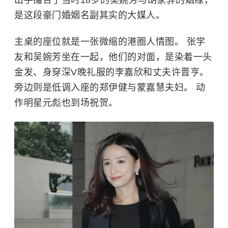
是这段豪门婚姻名副其实的大媒人。
主桌的座位就是一张微缩的港圈人情图。 张学
友和吴婉芳坐在一起，他们的对面，是染着一头
金发、身穿深V晚礼服的李嘉欣和丈夫
许晋亨
。
旁边则是低调入座的
郑伊健
与
蒙嘉慧
夫妇。 动
作明星
元彪
也到场祝贺。