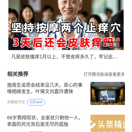
了解详情
凡是皮肤瘙痒1月以上，不管皮痒多久了，牢记此法，快！准！狠！
相关推荐
打开腾讯新闻查看更多
施南生追思会结束没几天，恶心的事
情相继发生，叶蒨文刘嘉玲遭殃
荧幕细节控
打开APP
66岁费翔现状，全家就只剩他一人，
表面的风光背后是无尽的孤独