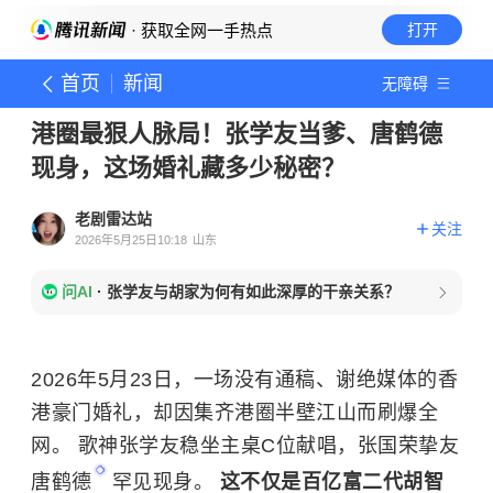
· 获取全网一手热点
打开
首页
新闻
无障碍
港圈最狠人脉局！张学友当爹、唐鹤德
现身，这场婚礼藏多少秘密？
老剧雷达站
关注
2026年5月25日10:18
山东
问AI
·
张学友与胡家为何有如此深厚的干亲关系？
2026年5月23日，一场没有通稿、谢绝媒体的香
港豪门婚礼，却因集齐港圈半壁江山而刷爆全
网。 歌神张学友稳坐主桌C位献唱，张国荣挚友
唐鹤德
罕见现身。
这不仅是百亿富二代
胡智