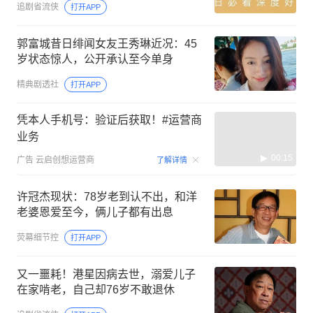
追剧省流侠
打开APP
郭富城昔日绯闻女友王秀琳近况：45
岁状态惊人，公开承认至今单身
精典剧透社
打开APP
凭本人手机号：验证后获取！#运营商
业务
00:15
广告
云启创想运营商
了解详情
许冠杰现状：78岁老到认不出，和洋
老婆恩爱至今，俩儿子都有出息
荧幕细节控
打开APP
又一噩耗！港星因病去世，溺爱儿子
在家啃老，自己却76岁不敢退休