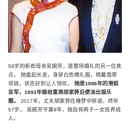
58岁的新郎母亲吴婉芳，是整场婚礼的另一位焦
点。 她盘起长发，身穿白色晚礼服，佩戴翡翠
项链，状态好到让人惊叹。
她是1986年的港姐
亚军，1993年嫁给富商胡家骅后便淡出娱乐
圈。
2017年，丈夫胡家骅在睡梦中猝逝，终年
57岁。 吴婉芳守寡9年，独自将两子一女抚养成
人。