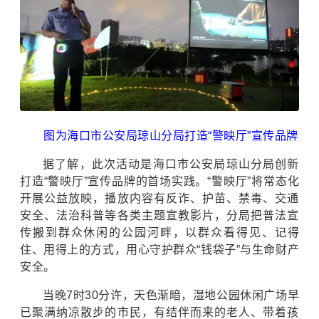
图为海口市公安局琼山分局打造“警映厅”宣传品牌
据了解，此次活动是海口市公安局琼山分局创新
打造“警映厅”宣传品牌的首场实践。“警映厅”将常态化
开展公益放映，播放内容有反诈、护苗、禁毒、交通
安全、法治科普等各类主题宣教影片，分局把普法宣
传搬到群众休闲的公园河畔，以群众看得见、记得
住、用得上的方式，用心守护群众“钱袋子”与生命财产
安全。
当晚7时30分许，天色渐暗，湿地公园休闲广场早
已聚满纳凉散步的市民，有结伴而来的老人、带着孩