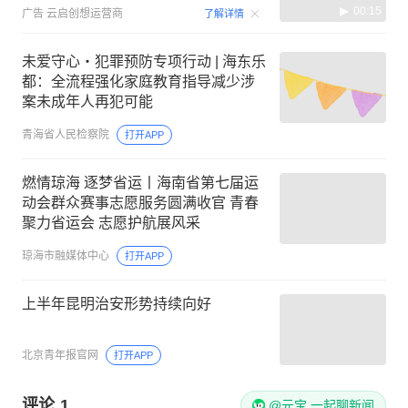
00:15
广告
云启创想运营商
了解详情
未爱守心・犯罪预防专项行动 | 海东乐
都：全流程强化家庭教育指导减少涉
案未成年人再犯可能
青海省人民检察院
打开APP
燃情琼海 逐梦省运丨海南省第七届运
动会群众赛事志愿服务圆满收官 青春
聚力省运会 志愿护航展风采
琼海市融媒体中心
打开APP
上半年昆明治安形势持续向好
北京青年报官网
打开APP
评论
1
@元宝 一起聊新闻