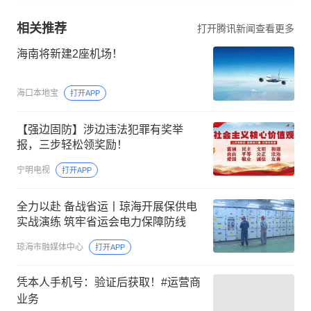
相关推荐
打开腾讯新闻查看更多
海南将新建2座机场！
海口本地宝
打开APP
【强边固防】涉边违法犯罪有奖举
报，三步轻松领奖励！
宁明电视
打开APP
全力以赴 备战省运丨琼海开展保供电
实战演练 筑牢省运会电力保障防线
琼海市融媒体中心
打开APP
凭本人手机号：验证后获取！#运营商
业务