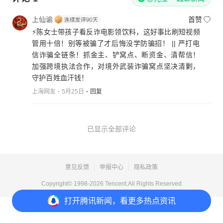
上仙谕
首赞
⚡️陈女士带孩子看反诈电影领饮料，这好事比刷短视频
管用十倍！别等被骗了才后悔没学防骗招！ || 严打电
信诈骗全链条！抓金主、铲窝点、断资金、清帮信！
加强跨境执法合作，对境外武装诈骗窝点坚决清剿，
守护百姓血汗钱！
上海网友
5月25日
回复
已显示全部评论
意见反馈
举报中心
隐私政策
Copyright© 1998-
2026
Tencent.All Rights Reserved
打开
腾讯新闻，看更多热点资讯