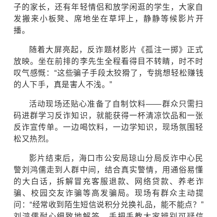
子的家长，还有年轻情侣和放学闲逛的学生，大家自
发搬来小板凳、席地坐在草坪上，静静等候影片开
播。
随着大屏亮起，反诈题材影片《孤注一掷》正式
放映。坐在前排的李先生全程看得目不转睛，时不时
叹气感慨：“这些骗子手段太狡猾了，专挑想轻松赚钱
的人下手，真是害人不浅。”
活动现场还贴心准备了自制饮料——群众只需扫
码进群学习反诈知识，就能获得一杯清凉饮品和一张
反诈宣传单。一边喝饮料，一边学知识，现场氛围轻
松又热烈。
影片结束后，海口市公安局琼山分局反诈中心民
警刘鸿儒走到人群中间，结合真实警情，用通俗易懂
的大白话，拆解冒充客服退款、网络贷款、养老诈
骗、校园交友诈骗等高发骗局。现场有群众主动提
问：“经常收到陌生短信说积分兑换礼品，能不能点？”
刘鸿儒耐心细致地解答，手把手教大家辨别可疑信