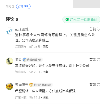
柳先说
打开APP
评论
6
@元宝 一起聊新闻
起床困难户
首赞
这种事哪个大公司都有可能碰上，关键是看怎么处
理。公司态度还算端正
江西网友
5月25日
回复
流星
首赞
车造得好好的，是个人没守住底线，别上升到公司
河北网友
5月25日
回复
迎向阳光
首赞
希望能让一些人清醒，守住底线比啥都强
广东网友
5月25日
回复