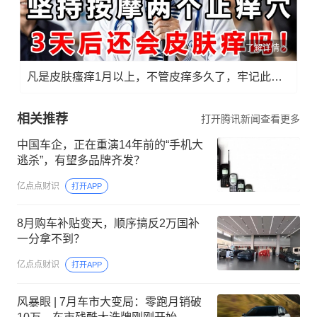
了解详情
凡是皮肤瘙痒1月以上，不管皮痒多久了，牢记此法，快！准！狠！
相关推荐
打开腾讯新闻查看更多
中国车企，正在重演14年前的“手机大
逃杀”，有望多品牌齐发？
亿点点财识
打开APP
8月购车补贴变天，顺序搞反2万国补
一分拿不到？
亿点点财识
打开APP
风暴眼 | 7月车市大变局：零跑月销破