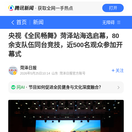
· 获取全网一手热点
打开
首页
新闻
无障碍
央视《全民畅舞》菏泽站海选启幕，80
余支队伍同台竞技，近500名观众参加开
幕式
菏泽日报
关注
2026年5月25日10:14
山东
菏泽日报官方账号
问AI
·
节目如何促进全民健身与文化深度融合？