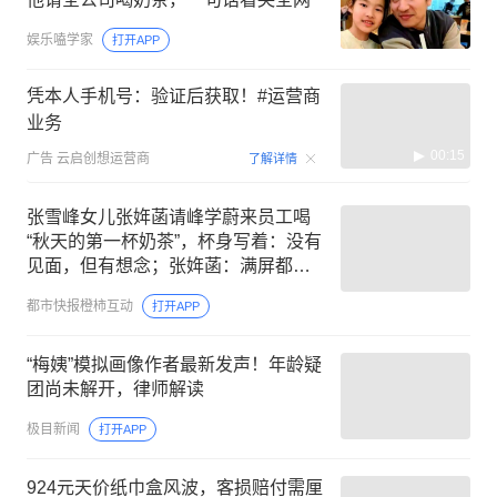
娱乐嗑学家
打开APP
凭本人手机号：验证后获取！#运营商
业务
00:15
广告
云启创想运营商
了解详情
张雪峰女儿张姩菡请峰学蔚来员工喝
“秋天的第一杯奶茶”，杯身写着：没有
见面，但有想念；张姩菡：满屏都是
我的家人和底气，评论区也是
都市快报橙柿互动
打开APP
“梅姨”模拟画像作者最新发声！年龄疑
团尚未解开，律师解读
极目新闻
打开APP
924元天价纸巾盒风波，客损赔付需厘