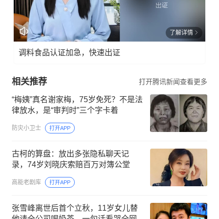
了解详情
调料食品认证加急，快速出证
相关推荐
打开腾讯新闻查看更多
“梅姨”真名谢家梅，75岁免死？不是法
律放水，是“审判时”三个字卡着
防灾小卫士
打开APP
古柯的算盘：放出多张隐私聊天记
录，74岁刘晓庆索赔百万对簿公堂
高能老剧库
打开APP
张雪峰离世后首个立秋，11岁女儿替
他请全公司喝奶茶，一句话看哭全网