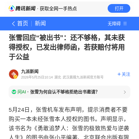
· 获取全网一手热点
打开
首页
新闻
无障碍
张雪回应“被出书”：还不够格，其未获
得授权，已发出律师函，若获赔付将用
于公益
九派新闻
关注
2026年5月25日10:14
湖北
武汉晨报九派新闻官方账号
问AI
·
张雪为何自认不够格拒绝出书邀请？
5月24日，张雪机车发布声明，提示消费者不要
购买一本未经张雪本人授权的图书。声明显示，
该书名为《勇敢追梦人：张雪的极致热爱与逆袭
人生》的图书由张小平编著、北京联合出版有限