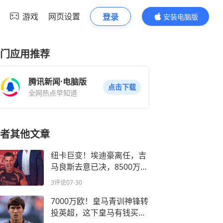
游戏
网页设置
登录
安装电脑版
内容更精彩
门应用推荐
腾讯新闻·电脑版
点击下载
全网热点早知道
者其他文章
纽卡巨变！埃迪豪离任，吉
马良斯去意已决，8500万镑
加盟阿森纳？
3评论
07-30
7000万欧！皇马青训神锋转
投英超，这下皇马有钱买人