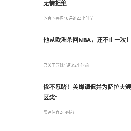
无情拒绝
体育斗兽场
18评论
22小时前
他从欧洲杀回NBA，还不止一次
只关于篮球
1评论
2小时前
惨不忍睹！美媒调侃并为萨拉夫颁
区奖”
雷速体育
2小时前