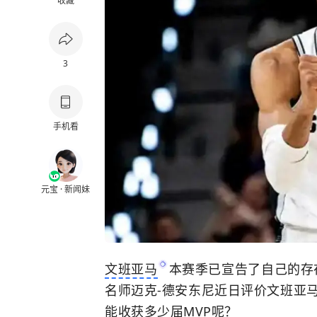
收藏
3
手机看
元宝 · 新闻妹
文班亚马
本赛季已宣告了自己的存在
名师迈克-德安东尼近日评价文班亚马
能收获多少届MVP呢？