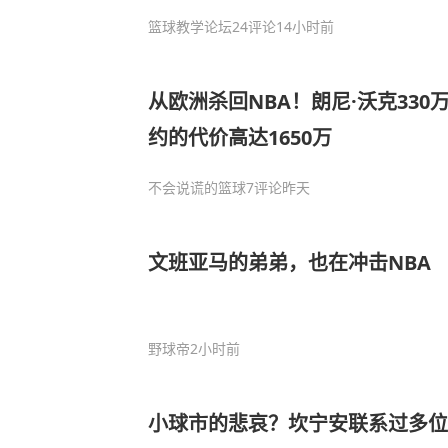
篮球教学论坛
24评论
14小时前
从欧洲杀回NBA！朗尼·沃克33
约的代价高达1650万
不会说谎的篮球
7评论
昨天
文班亚马的弟弟，也在冲击NBA
野球帝
2小时前
小球市的悲哀？坎宁安联系过多位