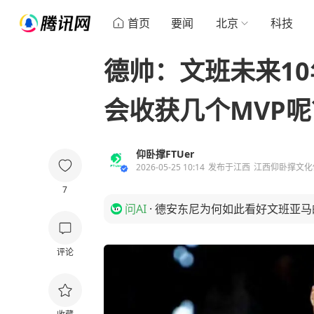
首页
要闻
北京
科技
德帅：文班未来10
会收获几个MVP呢
仰卧撑FTUer
2026-05-25 10:14
发布于
江西
江西仰卧撑文化
7
问AI
·
德安东尼为何如此看好文班亚马
评论