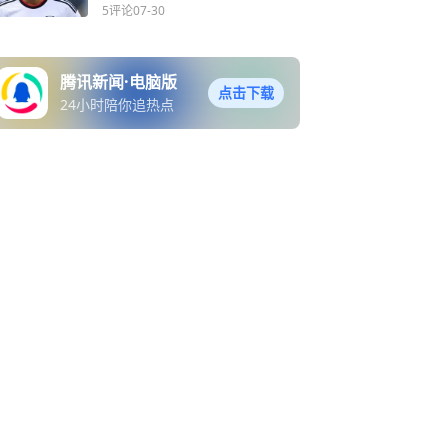
了！
5评论
07-30
腾讯新闻·电脑版
点击下载
24小时陪你追热点