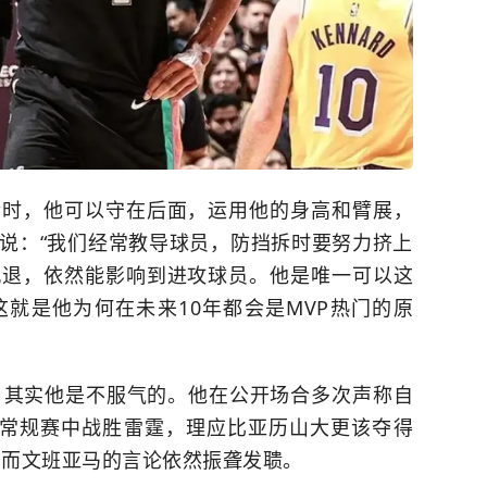
拆时，他可以守在后面，运用他的身高和臂展，
说：“我们经常教导球员，防挡拆时要努力挤上
沉退，依然能影响到进攻球员。他是唯一可以这
就是他为何在未来10年都会是MVP热门的原
，其实他是不服气的。他在公开场合多次声称自
在常规赛中战胜
雷霆
，理应比亚历山大更该夺得
，而文班亚马的言论依然振聋发聩。