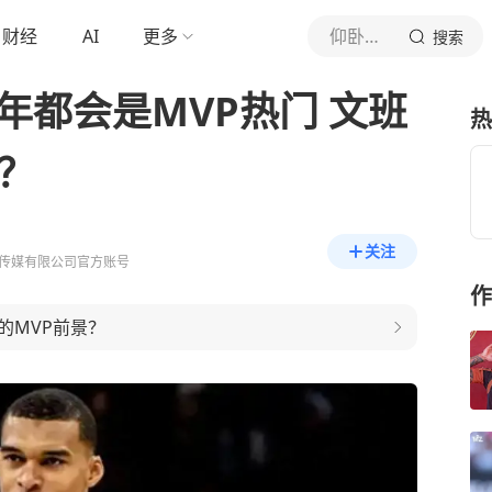
财经
AI
更多
仰卧撑FTUer
搜索
年都会是MVP热门 文班
热
？
关注
传媒有限公司官方账号
作
的MVP前景？