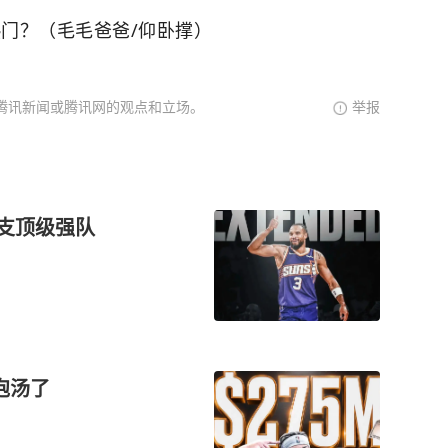
热门？（毛毛爸爸/仰卧撑）
腾讯新闻或腾讯网的观点和立场。
举报
一支顶级强队
泡汤了