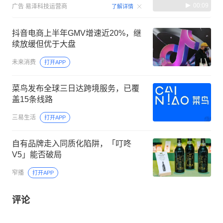
00:09
广告
易泽科技运营商
了解详情
抖音电商上半年GMV增速近20%，继
续放缓但优于大盘
未来消费
打开APP
菜鸟发布全球三日达跨境服务，已覆
盖15条线路
三易生活
打开APP
自有品牌走入同质化陷阱，「叮咚
V5」能否破局
窄播
打开APP
评论