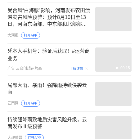
受台风“白海豚”影响，河南发布农田渍
涝灾害风险预警：预计8月10日至13
日，河南东南部、中东部和北部部分
县(市、区)有暴雨、大暴雨
大河报
打开APP
凭本人手机号：验证后获取！#运营商
业务
00:15
广告
云启创想运营商
了解详情
局部大雨、暴雨！强降雨持续侵袭云
南
云南网
打开APP
持续强降雨致地质灾害风险升级，云
南发布Ⅱ级预警
大理融媒
打开APP