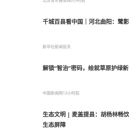
北京青年报官网
2小时前
千城百县看中国｜河北曲阳：鹭影
新华社新闻
前天
解锁“智治”密码，绘就草原护绿
中国新闻网
12小时前
生态文明 | 麦盖提县：胡杨林畅
生态屏障