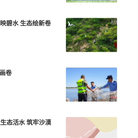
映碧水 生态绘新卷
新画卷
饮生态活水 筑牢沙漠