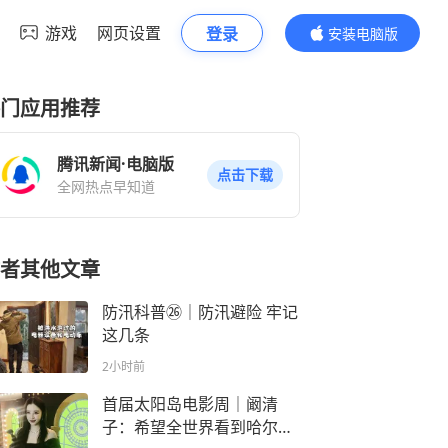
游戏
网页设置
登录
安装电脑版
内容更精彩
门应用推荐
腾讯新闻·电脑版
点击下载
全网热点早知道
者其他文章
防汛科普㉖｜防汛避险 牢记
这几条
2小时前
首届太阳岛电影周｜阚清
子：希望全世界看到哈尔滨