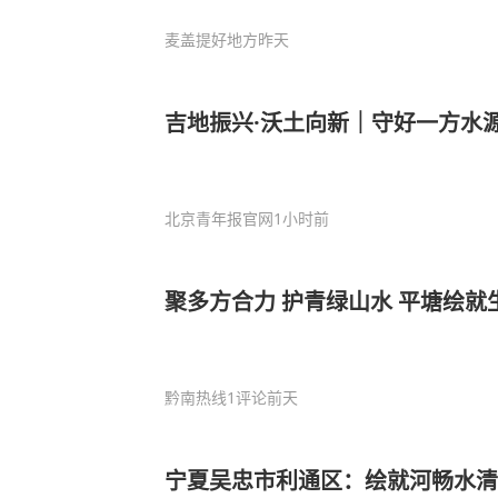
麦盖提好地方
昨天
吉地振兴·沃土向新｜守好一方水源
北京青年报官网
1小时前
聚多方合力 护青绿山水 平塘绘就
黔南热线
1评论
前天
宁夏吴忠市利通区：绘就河畅水清