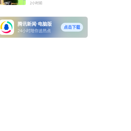
的闪光点
2小时前
腾讯新闻·电脑版
点击下载
24小时陪你追热点