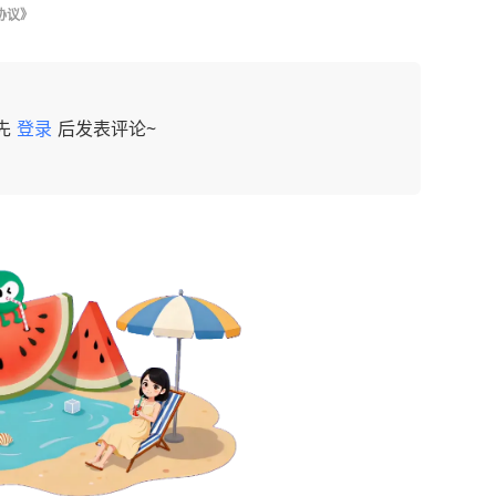
协议》
先
登录
后发表评论~