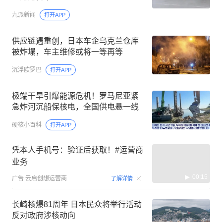
九派新闻
打开APP
供应链遇重创，日本车企乌克兰仓库
被炸塌，车主维修或将一等再等
沉浮欧罗巴
打开APP
极端干旱引爆能源危机！罗马尼亚紧
急炸河沉船保核电，全国供电悬一线
硬核小百科
打开APP
凭本人手机号：验证后获取！#运营商
业务
00:15
广告
云启创想运营商
了解详情
长崎核爆81周年 日本民众将举行活动
反对政府涉核动向