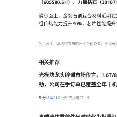
（605580.SH）
、
力量钻石（301071
消息面上，金刚石铜复合材料近期在
组传热能力提升80%，芯片性能提升
免责声明：本内容来自腾讯平台创作者，不代表
相关推荐
光模块龙头辟谣市场传言，1.6T/
劲，公司在手订单已覆盖全年丨机
部分试看
21世纪经济报道
07-14