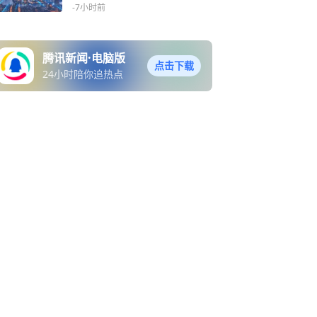
导三年至今未果
-7小时前
腾讯新闻·电脑版
点击下载
24小时陪你追热点