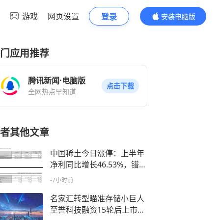
游戏
网页设置
登录
安装电脑版
内容更精彩
门应用推荐
腾讯新闻·电脑版
点击下载
全网热点早知道
者其他文章
中国稀土今日涨停：上半年
净利同比增长46.53%，镨钕
产品价格同比涨幅明显
-7小时前
名家汇转型瞄准存储小巨人
至誉科技融资15轮后上市辅