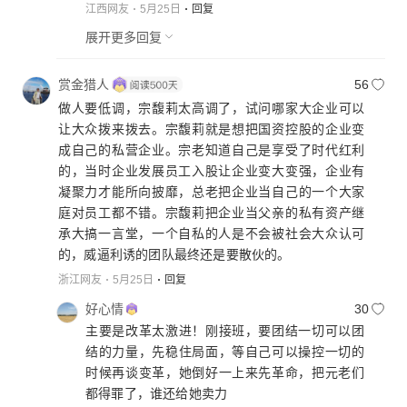
江西网友
5月25日
回复
展开更多回复
赏金猎人
56
做人要低调，宗馥莉太高调了，试问哪家大企业可以
让大众拨来拨去。宗馥莉就是想把国资控股的企业变
成自己的私营企业。宗老知道自己是享受了时代红利
的，当时企业发展员工入股让企业变大变强，企业有
凝聚力才能所向披靡，总老把企业当自己的一个大家
庭对员工都不错。宗馥莉把企业当父亲的私有资产继
承大搞一言堂，一个自私的人是不会被社会大众认可
的，威逼利诱的团队最终还是要散伙的。
浙江网友
5月25日
回复
好心情
30
主要是改革太激进！刚接班，要团结一切可以团
结的力量，先稳住局面，等自己可以操控一切的
时候再谈变革，她倒好一上来先革命，把元老们
都得罪了，谁还给她卖力