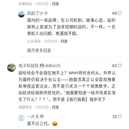
安徽网友
5月25日
回复
风起了沙
69
国内的一些品牌，在公司机制，做事心态，组织
架构上就是为了追求短期利益的，不一样。一旦
掌舵人出问题，根基就不稳。
山东网友
5月25日
回复
展开更多回复
电子科技院
63
娃哈哈会不会毁在她手上？WHH将何去何从，外界认
为最终仍取决于长公主——她能否真正以全盘视角重
新审视这家企业，而不是只关注一个个销售数字。正
如前述经销商所担忧的，“她需要知道一线市场真实发
生了什么？？？”。而不是【我行我素】独步天下
福建网友
5月25日
回复
一片天
33
富不过三代。