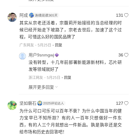
阿成
131
其实从宗老还活着，宗馥莉开始接班的当总经理的时
候已经开始走下坡路了，宗老去世后，加速了这个过
程，可惜这么好的国民品牌了
广东网友
5月25日
回复
用户9snmgwj
36
没有转型，十几年前部署新能源新材料，芯片研
发等领域就好了
浙江网友
5月25日
回复
展开更多回复
坚如磐石
127
为什么可口可乐可以百年不衰？为什么中国当年的健
力宝早已不知所踪？有的人一百年只想做好一件东
西，有的人三个月就想出一件新品。孰是孰非还是交
给市场和历史去回答吧！