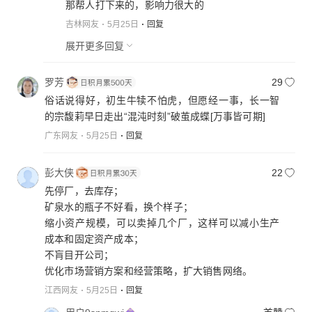
那帮人打下来的，影响力很大的
吉林网友
5月25日
回复
展开更多回复
罗芳
29
俗话说得好，初生牛犊不怕虎，但愿经一事，长一智
的宗馥莉早日走出“混沌时刻”破茧成蝶
[万事皆可期]
广东网友
5月25日
回复
彭大侠
22
先停厂，去库存；
矿泉水的瓶子不好看，换个样子；
缩小资产规模，可以卖掉几个厂，这样可以减小生产
成本和固定资产成本；
不肓目开公司；
优化市场营销方案和经营策略，扩大销售网络。
江西网友
5月25日
回复