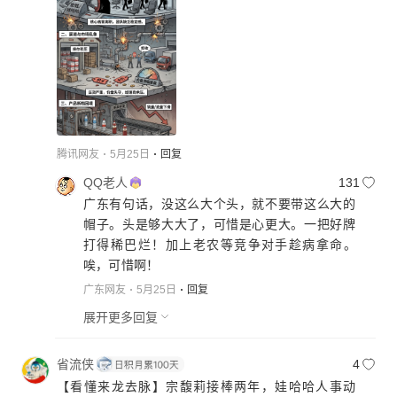
腾讯网友
5月25日
回复
QQ老人
131
广东有句话，没这么大个头，就不要带这么大的
帽子。头是够大大了，可惜是心更大。一把好牌
打得稀巴烂！加上老农等竞争对手趁病拿命。
唉，可惜啊！
广东网友
5月25日
回复
展开更多回复
省流侠
4
【看懂来龙去脉】宗馥莉接棒两年，娃哈哈人事动