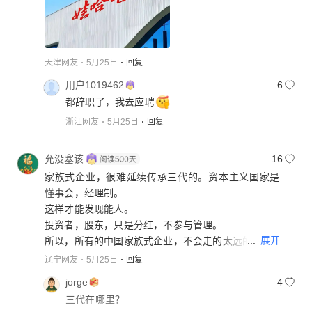
天津网友
5月25日
回复
用户1019462
6
都辞职了，我去应聘
浙江网友
5月25日
回复
允没塞该
16
家族式企业，很难延续传承三代的。资本主义国家是
懂事会，经理制。
这样才能发现能人。
投资者，股东，只是分红，不参与管理。
...
展开
所以，所有的中国家族式企业，不会走的太远的。
老头子一死，渐渐就会暗淡，走偏的。绝对不会超过
辽宁网友
5月25日
回复
三代。
jorge
4
像苹果那样的企业，已经换了三个经理了，虽然能力
三代在哪里？
各不相同，但都有各自的能力，企业还会向前发展