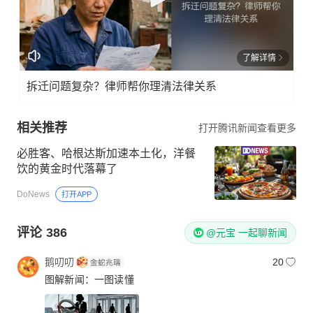
了解详情
拆迁问题复杂？律师帮你理清法律关系
相关推荐
打开腾讯新闻查看更多
必胜客、哈根达斯加速本土化，洋餐
饮的黄金时代落幕了
DoNews
打开APP
评论
386
@元宝 一起聊新闻
鹅叨叨
20
图解新闻：一图读懂