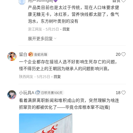
用户9snmgwj
首赞
产品类目前也是太过于传统，现在人口味要求健
康无糖无卡，冰红茶，营养快线都太甜了，像气
泡水，东方树叶类别的没有
浙江网友
5月25日
回复
展开更多回复
留白
20
一个企业都存在接班人选不好影响生死存亡的问题，
怪不得历史上的王朝因为继承人的问题影响兴衰。
陕西网友
5月25日
回复
小玩具A
18
看着满屏离职新闻和堆积成山的货，突然理解为啥连
抓窜货的都被优化了——毕竟仓库根本窜不动
[看]