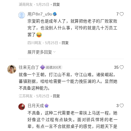
湖南网友
5月25日
回复
用户8n7_u9o
7
宗复筣也是成年人了，就算把他老子的厂败家败
完了，也没别人什么事，可怜的就是几十万员工
罢了
四川网友
5月25日
回复
展开更多回复
往来无白丁
35
就像一个王朝，打江山不易，守江山难。诸侯崛起，
蕃镇割据，哇哈哈需要一个能力挽狂澜的人。显然她
不具备这种能力。
江苏网友
5月25日
回复
日月天成
3
不具备，这种二代需要老一辈扶上马送一程，她
好像这个过程有点缺失。面对骄兵悍将的老一
辈，有点一言不合就掀桌子的感觉，问题天下是