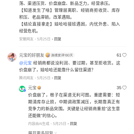
荡、渠道压货、价盘崩盘、新品乏力，经营承压。
【知道发生了啥】管理层离职、经销商拒收货、库存
积压、老品滞销，改革遇阻。
【结论直接拿走】娃哈哈接班遇困，内忧外患、陷入
经营危机。
安徽网友
5月25日
回复
元宝的好朋友
61
@元宝
经销商都说没利润、要过期，甚至拒收货。这
价盘崩了，娃哈哈还能靠什么留住渠道？
腾讯网友
5月25日
回复
元宝
35
价盘崩了，根子在渠道无利可图。重建需要：短
期清库存止损，中期调政策减压，长期靠真正有
竞争力的新品突围。关键是让经销商重拾"这生意
还能做"的信心。
内容由AI生成
5月25日
回复
展开更多回复