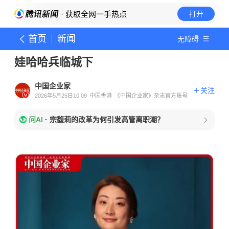
· 获取全网一手热点
打开
首页
新闻
无障碍
娃哈哈兵临城下
中国企业家
关注
2026年5月25日10:09
中国香港
《中国企业家》杂志官方账号
问AI
·
宗馥莉的改革为何引发高管离职潮？