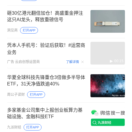
砸30亿港元翻倍加仓！高盛重金押注
这只AI龙头，释放重磅信号
洞见商
打开APP
凭本人手机号：验证后获取！#运营商
业务
00:15
广告
云启创想运营商
了解详情
华夏全球科技先锋重仓3倍做多半导体
ETF，31天净值跌逾40%
周公子读财
打开APP
多家基金公司集中上报创业板算力基
础设施、金融科技ETF
九派财经
打开APP