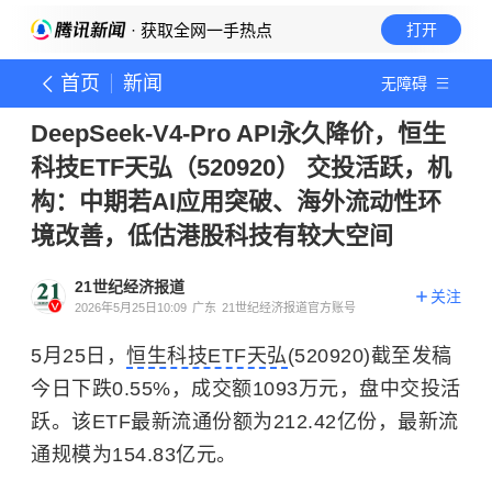
· 获取全网一手热点
打开
首页
新闻
无障碍
DeepSeek-V4-Pro API永久降价，恒生
科技ETF天弘（520920） 交投活跃，机
构：中期若AI应用突破、海外流动性环
境改善，低估港股科技有较大空间
21世纪经济报道
关注
2026年5月25日10:09
广东
21世纪经济报道官方账号
5月25日，
恒生科技ETF天弘
(520920)截至发稿
今日下跌0.55%，成交额1093万元，盘中交投活
跃。该ETF最新流通份额为212.42亿份，最新流
通规模为154.83亿元。