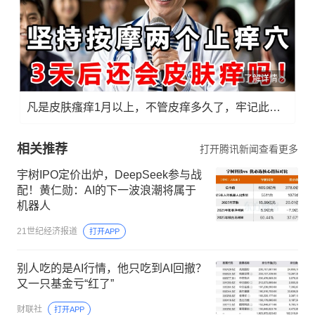
了解详情
凡是皮肤瘙痒1月以上，不管皮痒多久了，牢记此法，快！准！狠！
相关推荐
打开腾讯新闻查看更多
宇树IPO定价出炉，DeepSeek参与战
配！黄仁勋：AI的下一波浪潮将属于
机器人
21世纪经济报道
打开APP
别人吃的是AI行情，他只吃到AI回撤？
又一只基金亏“红了”
财联社
打开APP