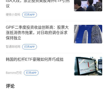
ISA大改，禁止投资美股海外ETF引热
议
硬核小百科
打开APP
GPIF二季度投资收益创新高：股票大
涨抵消债市拖累，对日政府调仓诉求
保持独立
智通财经网
打开APP
韩国的杠杆ETF豪赌如何弄巧成拙
Barrons巴伦
打开APP
评论