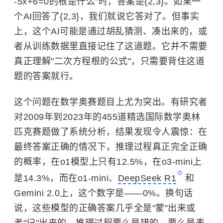
-5x+6=0的根是什么"时，答案是{2,3}。如果一
个AI回答了{2,3}，我们就说它答对了。但事实
上，这个AI可能是通过胡乱猜测、凑出来的，或
者从训练数据里直接记住了这道题。它并不需要
真正理解"二次方程根的公式"，只需要背住这道
题的答案就行。
这个问题在数学奥赛题目上尤为突出。有研究者
对2009年到2023年的455道精选国际数学奥林
匹克赛题做了系统分析，结果发现令人震惊：在
最终答案正确的情况下，推理过程真正完全正确
的概率，在o1模型上只有12.5%，在o3-mini上
是14.3%，而在o1-mini、
DeepSeek R1
和
Gemini 2.0上，这个数字是——0%。换句话
说，这些模型的正确答案几乎全是"蒙"出来或