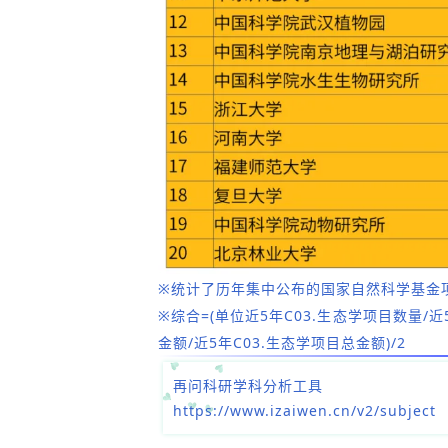
※统计了历年集中公布的国家自然科学基金
※综合=(单位近5年
C03.生态学
项目数量/
近
金额
/
近5年
C03.生态学
项目总金额
)/2
再问科研学科分析工具
https://www.izaiwen.cn/v2/subject