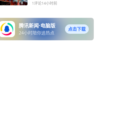
物多样性梯度可能是统计假
1评论
14小时前
象
腾讯新闻·电脑版
点击下载
24小时陪你追热点