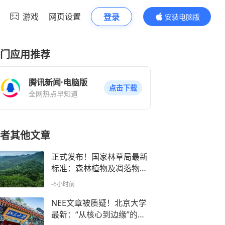
游戏
网页设置
登录
安装电脑版
内容更精彩
门应用推荐
腾讯新闻·电脑版
点击下载
全网热点早知道
者其他文章
正式发布！国家林草局最新
标准：森林植物及凋落物化
学指标的测定
-6小时前
NEE文章被质疑！北京大学
最新：“从核心到边缘”的生