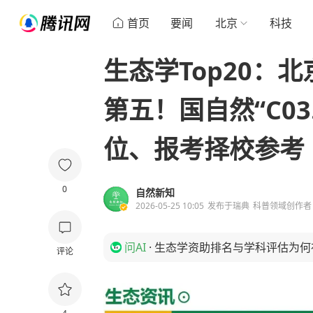
首页
要闻
北京
科技
生态学Top20：
第五！国自然“C0
位、报考择校参考
0
自然新知
2026-05-25 10:05
发布于
瑞典
科普领域创作者
问AI
·
生态学资助排名与学科评估为何
评论