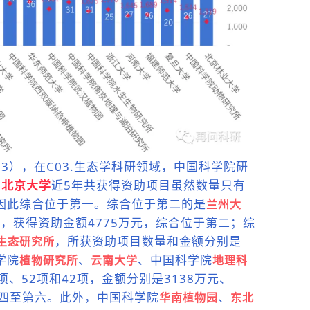
023），在C03.生态学科研领域，中国科学院研
。
北京大学
近5年共获得资助项目虽然数量只有
，因此综合位于第一。综合位于第二的是
兰州大
，获得资助金额4775万元，综合位于第二；综
，所获资助项目数量和金额分别是
生态研究所
学院
、
、中国科学院
植物研究所
云南大学
地理科
项、52项和42项，金额分别是3138万元、
第四至第六。
此外，中国科学院
、
华南植物园
东北