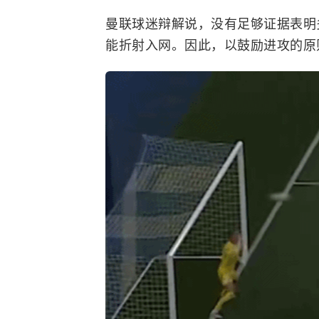
曼联球迷辩解说，没有足够证据表明
能折射入网。因此，以鼓励进攻的原