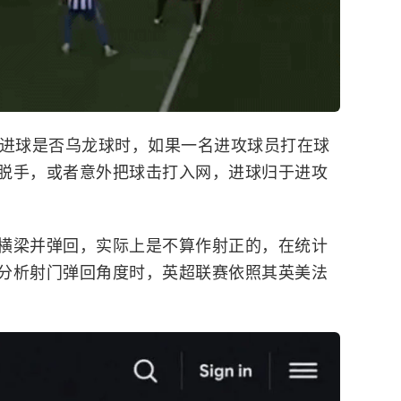
个进球是否乌龙球时，如果一名进攻球员打在球
脱手，或者意外把球击打入网，进球归于进攻
横梁并弹回，实际上是不算作射正的，在统计
分析射门弹回角度时，英超联赛依照其英美法