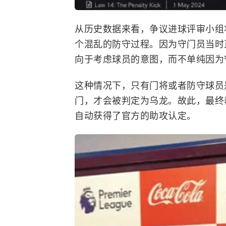
从历史数据来看，争议进球评审小组
个混乱的防守过程。因为守门员当时
向于考虑球员的意图，而不单纯因为
这种情况下，只有门将或者防守球员
门，才会被判定为乌龙。故此，最终
自动获得了官方的助攻认定。