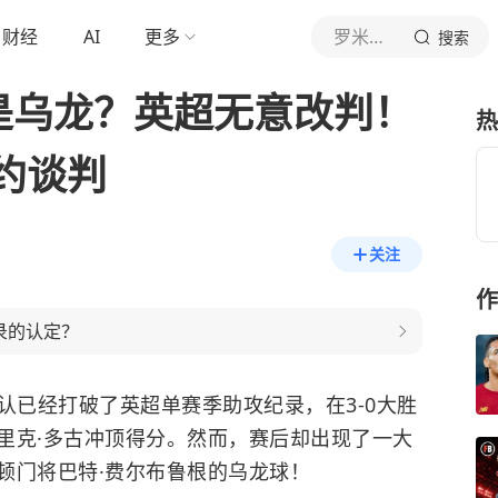
财经
AI
更多
罗米的曼联博客
搜索
是乌龙？英超无意改判！
热
约谈判
关注
作
录的认定？
认已经打破了英超单赛季助攻纪录，在3-0大胜
里克·多古冲顶得分。然而，赛后却出现了一大
顿门将巴特·费尔布鲁根的乌龙球！