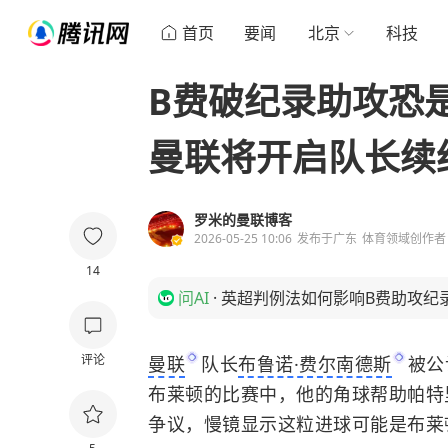
首页
要闻
北京
科技
B费破纪录助攻恐
曼联将开启队长续
罗米的曼联博客
2026-05-25 10:06
发布于
广东
体育领域创作者
14
问AI
·
英超判例法如何影响B费助攻纪
评论
曼联
队长
布鲁诺·费尔南德斯
被公
布莱顿的比赛中，他的角球帮助帕特
争议，慢镜显示这粒进球可能是布莱