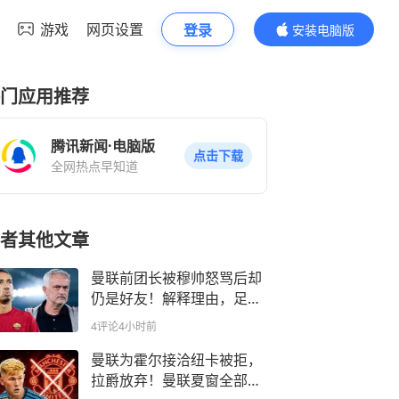
游戏
网页设置
登录
安装电脑版
内容更精彩
门应用推荐
腾讯新闻·电脑版
点击下载
全网热点早知道
者其他文章
曼联前团长被穆帅怒骂后却
仍是好友！解释理由，足令
拉什福德汗颜
4评论
4小时前
曼联为霍尔接洽纽卡被拒，
拉爵放弃！曼联夏窗全部首