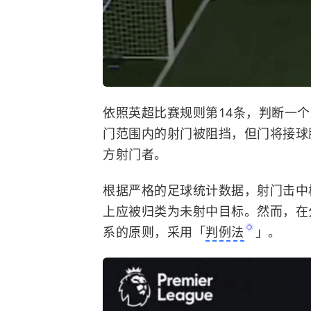
依照英超比赛规则第14条，判断一
门范围内的射门被阻挡，但门将接球
方射门者。
根据严格的足球统计数据，射门击中
上应被归类为未射中目标。然而，在
系的原则，采用「
判例法
」。