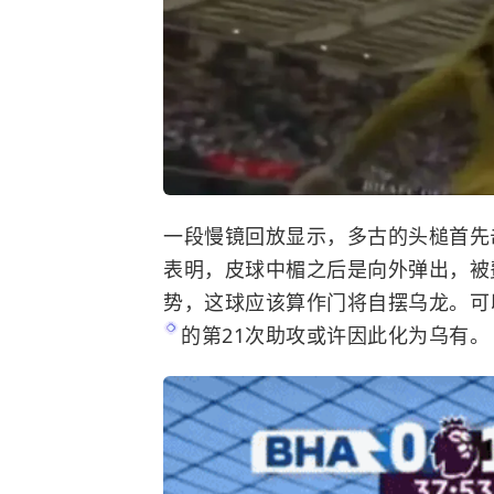
一段慢镜回放显示，多古的头槌首先
表明，皮球中楣之后是向外弹出，被
势，这球应该算作门将自摆乌龙。可
的第21次助攻或许因此化为乌有。