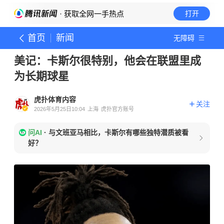
· 获取全网一手热点
打开
首页
新闻
无障碍
美记：卡斯尔很特别，他会在联盟里成
为长期球星
虎扑体育内容
关注
2026年5月25日10:04
上海
虎扑官方账号
问AI
·
与文班亚马相比，卡斯尔有哪些独特潜质被看
好？