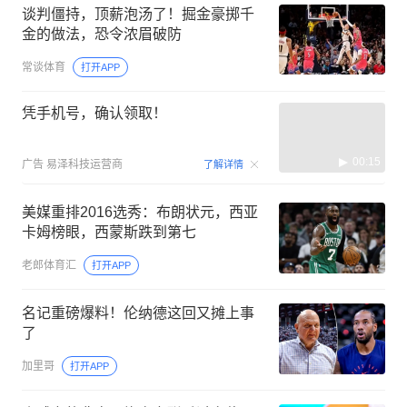
谈判僵持，顶薪泡汤了！掘金豪掷千
金的做法，恐令浓眉破防
常谈体育
打开APP
凭手机号，确认领取！
00:15
广告
易泽科技运营商
了解详情
美媒重排2016选秀：布朗状元，西亚
卡姆榜眼，西蒙斯跌到第七
老郎体育汇
打开APP
名记重磅爆料！伦纳德这回又摊上事
了
加里哥
打开APP