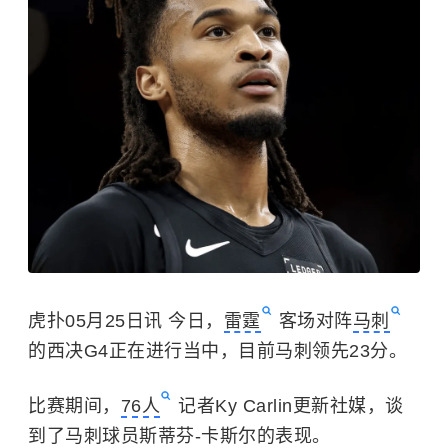
虎扑05月25日讯 今日，
雷霆
客场对阵
马刺
的西决G4正在进行当中，目前马刺领先23分。
比赛期间，
76人
记者Ky Carlin更新社媒，谈
到了马刺球员斯蒂芬-卡斯尔的表现。