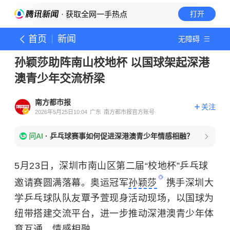
· 获取全网一手热点
打开
首页
新闻
无障碍
孙颖莎助阵南山校地杯 以国球架起深港
澳青少年交流桥梁
南方都市报
关注
2026年5月25日10:04
广东
南方都市报官方账号
问AI
·
乒乓球赛事如何促进深港澳青少年情感相融？
5月23日，深圳市南山区第二届“校地杯”乒乓球
邀请赛圆满落幕。奥运冠军
孙颖莎
携手深圳大
学乒乓球队队友覃予萱现身活动现场，以国球为
纽带搭建交流平台，进一步推动深港澳青少年体
育互通、情感相融。