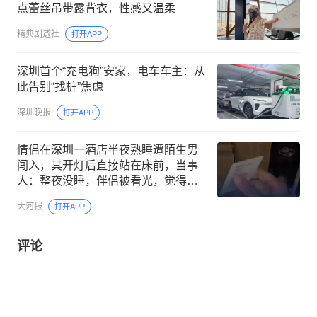
点蕾丝吊带露背衣，性感又温柔
精典剧透社
打开APP
深圳首个“充电狗”安家，电车车主：从
此告别“找桩”焦虑
深圳晚报
打开APP
情侣在深圳一酒店半夜熟睡遭陌生男
闯入，其开灯后直接站在床前，当事
人：整夜没睡，伴侣被看光，觉得不
受尊重；酒店事后承认严重工作失误
大河报
打开APP
评论