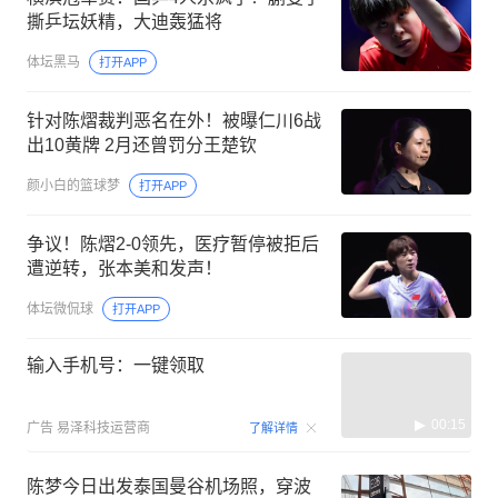
撕乒坛妖精，大迪轰猛将
体坛黑马
打开APP
针对陈熠裁判恶名在外！被曝仁川6战
出10黄牌 2月还曾罚分王楚钦
颜小白的篮球梦
打开APP
争议！陈熠2-0领先，医疗暂停被拒后
遭逆转，张本美和发声！
体坛微侃球
打开APP
输入手机号：一键领取
00:15
广告
易泽科技运营商
了解详情
陈梦今日出发泰国曼谷机场照，穿波