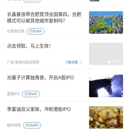
长鑫暴涨带合肥登顶全国第四，合肥
模式可以被其他城市复制吗？
价值洞见局
打开APP
点击领取，马上生效！
00:09
广告
易泽科技运营商
了解详情
光量子计算独角兽，开启A股IPO
直通IPO
打开APP
李嘉诚岳父家族，冲刺港股IPO
融中财经
打开APP