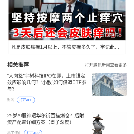
了解详情
凡是皮肤瘙痒1月以上，不管皮痒多久了，牢记此法，快！准！狠！
相关推荐
打开腾讯新闻查看更多
“大肉签”宇树科技IPO在即，上市锚定
效应影响几何？“小散”如何借道ETF参
与？
财闻
打开APP
25岁AI股神遭华尔街围猎爆仓？后附
资产配置详细方案（墨子深度）
墨子连山
打开APP