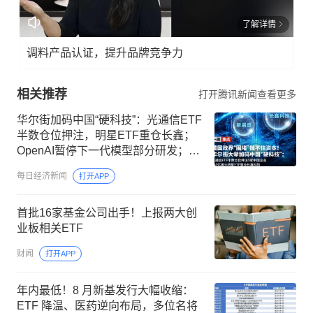
了解详情
调料产品认证，提升品牌竞争力
相关推荐
打开腾讯新闻查看更多
华尔街加码中国“硬科技”：光通信ETF
半数仓位押注，明星ETF重仓长鑫；
OpenAI暂停下一代模型部分研发；美
联储9月加息概率降至44%，金价涨破
每日经济新闻
打开APP
4300美元 | 一周国际财经
首批16家基金公司出手！上报两大创
业板相关ETF
财闻
打开APP
年内最低！8 月新基发行大幅收缩：
ETF 降温、医药逆向布局，多位名将