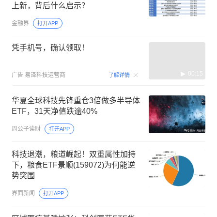
上新，背后什么启示？
金融界
打开APP
凭手机号，确认领取！
00:15
广告
易泽科技运营商
了解详情
华夏全球科技先锋重仓3倍做多半导体
ETF，31天净值跌逾40%
周公子读财
打开APP
科技退潮，粮道崛起！双重属性加持
下，粮食ETF景顺(159072)为何能逆
势突围
界面新闻
打开APP