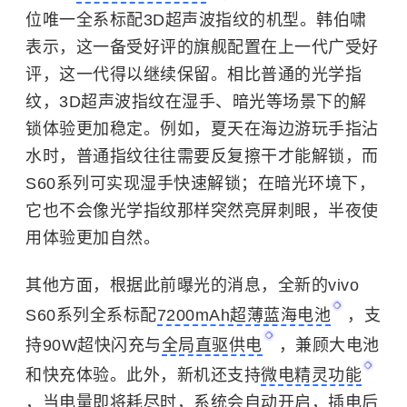
位唯一全系标配3D超声波指纹的机型。韩伯啸
表示，这一备受好评的旗舰配置在上一代广受好
评，这一代得以继续保留。相比普通的光学指
纹，3D超声波指纹在湿手、暗光等场景下的解
锁体验更加稳定。例如，夏天在海边游玩手指沾
水时，普通指纹往往需要反复擦干才能解锁，而
S60系列可实现湿手快速解锁；在暗光环境下，
它也不会像光学指纹那样突然亮屏刺眼，半夜使
用体验更加自然。
其他方面，根据此前曝光的消息，全新的vivo
S60系列全系标配
7200mAh超薄蓝海电池
，支
持90W超快闪充与
全局直驱供电
，兼顾大电池
和快充体验。此外，新机还支持
微电精灵功能
，当电量即将耗尽时，系统会自动开启，插电后