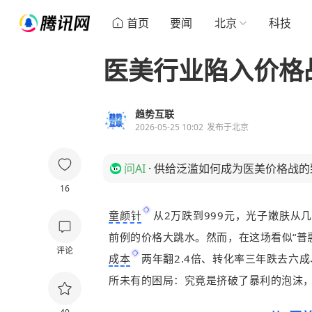
首页
要闻
北京
科技
医美行业陷入价格
趋势互联
2026-05-25 10:02
发布于
北京
问AI
·
供给泛滥如何成为医美价格战的
16
童颜针
从2万跌到999元，光子嫩肤从
前例的价格大跳水。然而，在这场看似“普
评论
成本
两年翻2.4倍、转化率三年跌去六
所未有的困局：究竟是挤破了暴利的泡沫