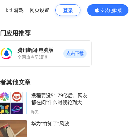
游戏
网页设置
登录
安装电脑版
内容更精彩
门应用推荐
腾讯新闻·电脑版
点击下载
全网热点早知道
者其他文章
携程罚没51.79亿后，网友
都在问“什么时候轮到大
麦？”
昨天
华为“竹知了”风波