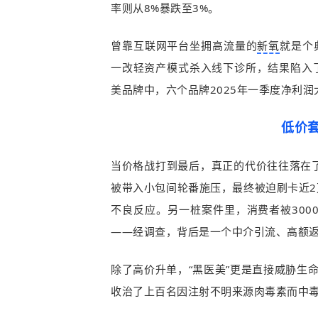
率则从8%暴跌至3%。
曾靠互联网平台坐拥高流量的
新氧
就是个
一改轻资产模式杀入线下诊所，结果陷入
美品牌中，六个品牌2025年一季度净利润
低价套
当价格战打到最后，真正的代价往往落在
被带入小包间轮番施压，最终被迫刷卡近
不良反应。另一桩案件里，消费者被300
——经调查，背后是一个中介引流、高额返
除了高价升单，“黑医美”更是直接威胁生命
收治了上百名因注射不明来源肉毒素而中毒