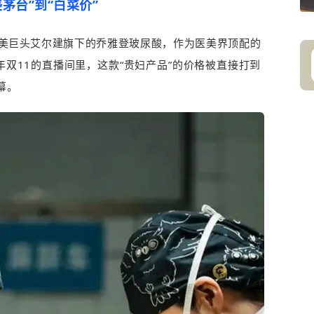
美茅台”到“白菜价”
医美巨头艾尔建旗下的乔雅登玻尿酸，作为医美界顶配的
双11的直播间里，这款“贵妇产品”的价格被直接打到
幕。