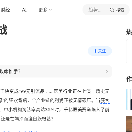
财经
AI
更多
趋势互联
搜索
战
热
关注
致命推手？
作
几千块变成“99元引流品”……医美行业正在上演一场史无
惠”的狂欢背后，全产业链的利润正被无情碾压。当
获客
成、中小机构淘汰率高达35%时，千亿医美赛道陷入了前
，还是在竭泽而渔自毁根基？