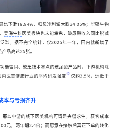
比下滑18.94%，归母净利润大跌34.05%；华熙生物
。
昊海生科
医美板块也未能幸免，玻尿酸收入同比锐减
成泛滥。据不完全统计，仅2025年一年，国内就新增了
类产品高达25张。
款功能雷同、缺乏技术亮点的玻尿酸产品时，下游机构除
国内医美健康行业的平均
研发强度
仅约3.5%，远低于
成本与亏损齐升
，那么中游的线下医美机构可谓是夹缝求生。获客成本
的1200元，两年翻2.4倍；而愿意在接触后真正下单的转化