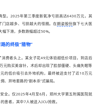
典型。2025年第三季度新氧净亏损高达6430万元，其
了门店越多、亏损越大的怪圈。在
朗姿股份
旗下七大医
大幅下滑，多数跌幅超过50%。
路的终极“猎物”
了消费者头上。某女子花49元体验超低价项目，到店后
2万元购买美容针，术后却出现了脸部僵硬、头痛失眠等
0元的低价吸引去外地机构，最终被迫支付了近10万元
佣、异地套路的“剧本杀”式骗局。
安全。仅2025年4月至6月，郑州大学第五附属医院就
的患者，其中7人被送入ICU抢救。