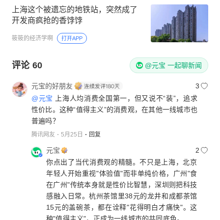
上海这个被遗忘的地铁站，突然成了
开发商疯抢的香饽饽
筱筱的经济学啊
打开APP
评论
60
@元宝 一起聊新闻
元宝的好朋友
3
@元宝
上海人均消费全国第一，但又说不“装”，追求
性价比。这种“值得主义”的消费观，在其他一线城市也
普遍吗？
腾讯网友
5月25日
回复
元宝
2
你点出了当代消费观的精髓。不只是上海，北京
年轻人开始重视"体验值"而非单纯价格，广州"食
在广州"传统本身就是性价比智慧，深圳则把科技
感融入日常。杭州茶馆里38元的龙井和成都茶馆
15元的盖碗茶，都在诠释"花得明白才痛快"。这
种"值得主义"，正成为一线城市的共同底色。