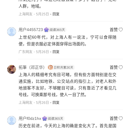
人群，地域。
上海网友
5月25日
回复
用户4455723
首赞
上世纪60年代，对上海人有一说法，宁可以食得随
便，但是衣服必定体面穿得出场面的。
广东网友
5月26日
回复
拓筆（邓正华）
首赞
上海人的精细考究有目可睹，但有些方面特别是在交
通实施，比如地铁、公交站点的指引上，对老人和外
地旅客不友好，不够醒目可读，只有靠近了才看见几
号线，可换乘那号线，使人一目了然。
上海网友
5月26日
回复
用户f0dz1hx
首赞
历史在前进，今天的上海的确是变化大了。首先是国