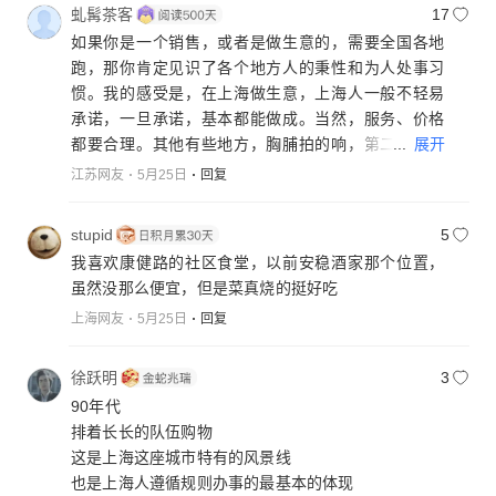
虬髯茶客
17
如果你是一个销售，或者是做生意的，需要全国各地
跑，那你肯定见识了各个地方人的秉性和为人处事习
惯。我的感受是，在上海做生意，上海人一般不轻易
承诺，一旦承诺，基本都能做成。当然，服务、价格
...
展开
都要合理。其他有些地方，胸脯拍的响，第二天不认
账的多了去了。所以在上海做生意，是最省心的，你
江苏网友
5月25日
回复
以真诚待人，别人也会以真诚相待。好货不便宜，便
宜没好货，天上没有掉馅饼的好事，不占人便宜，别
stupid
5
人也别占我便宜，这也是为人处事方式。
我喜欢康健路的社区食堂，以前安稳酒家那个位置，
虽然没那么便宜，但是菜真烧的挺好吃
上海网友
5月25日
回复
徐跃明
3
90年代
排着长长的队伍购物
这是上海这座城市特有的风景线
也是上海人遵循规则办事的最基本的体现