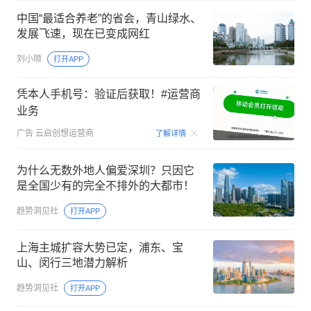
中国“最适合养老”的省会，青山绿水、
发展飞速，现在已变成网红
刘小顺
打开APP
凭本人手机号：验证后获取！#运营商
业务
00:15
广告
云启创想运营商
了解详情
为什么无数外地人偏爱深圳？只因它
是全国少有的完全不排外的大都市！
趋势洞见社
打开APP
上海主城扩容大势已定，浦东、宝
山、闵行三地潜力解析
趋势洞见社
打开APP