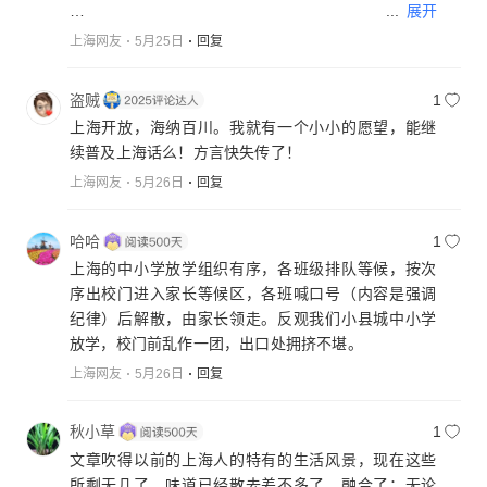
...
展开
随着社会、经济的快速发展
上海网友
5月25日
回复
城市的管理水平也在不断提高
随之而来的
盗贼
1
是不断提升的老百姓生活的舒适度
上海开放，海纳百川。我就有一个小小的愿望，能继
续普及上海话么！方言快失传了！
上海网友
5月26日
回复
哈哈
1
上海的中小学放学组织有序，各班级排队等候，按次
序出校门进入家长等候区，各班喊口号（内容是强调
纪律）后解散，由家长领走。反观我们小县城中小学
放学，校门前乱作一团，出口处拥挤不堪。
上海网友
5月26日
回复
秋小草
1
文章吹得以前的上海人的特有的生活风景，现在这些
所剩无几了，味道已经散去差不多了。融合了：无论