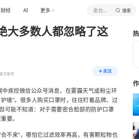
财经
AI
更多
金台资讯
搜索
绝大多数人都忽略了这
热
关注
官方账号
作
琼)据中疾控微信公众号消息，在雾霾天气或粉尘环
防护墙”。很多人购买口罩时，往往盯着品牌、过
价格。但可能不知道：对于需要密合脸部的防护口罩
更重要。
“合不来”，哪怕它过滤效率再高，有害颗粒物也