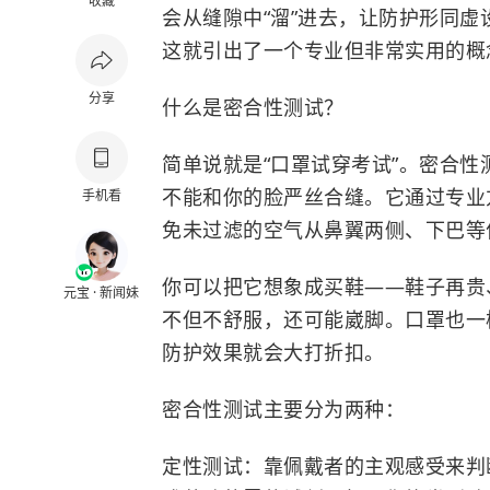
收藏
会从缝隙中“溜”进去，让防护形同
这就引出了一个专业但非常实用的概
分享
什么是密合性测试？
简单说就是“口罩试穿考试”。密合
不能和你的脸严丝合缝。它通过专业
手机看
免未过滤的空气从鼻翼两侧、下巴等
你可以把它想象成买鞋——鞋子再贵
元宝 · 新闻妹
不但不舒服，还可能崴脚。口罩也一
防护效果就会大打折扣。
密合性测试主要分为两种：
定性测试：靠佩戴者的主观感受来判