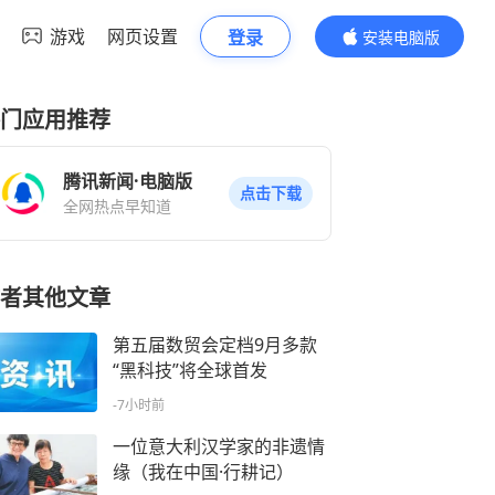
游戏
网页设置
登录
安装电脑版
内容更精彩
门应用推荐
腾讯新闻·电脑版
点击下载
全网热点早知道
者其他文章
第五届数贸会定档9月多款
“黑科技”将全球首发
-7小时前
一位意大利汉学家的非遗情
缘（我在中国·行耕记）