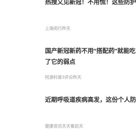
热搜又见新冠！不用慌！这些防
上海闵行
昨天
国产新冠新药不用“搭配药”就能
了它的弱点
阿源科普
3评论
昨天
近期呼吸道疾病高发，这份个人
健康资讯天天看
前天