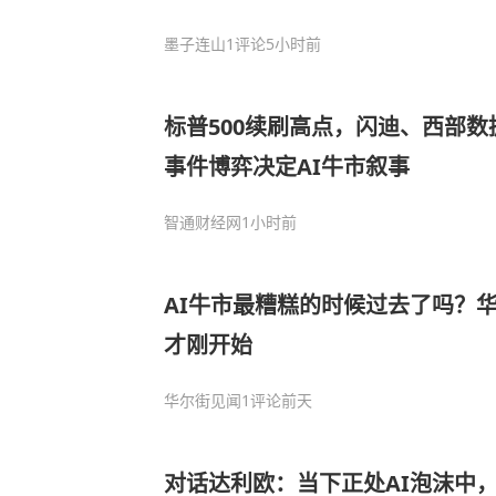
墨子连山
1评论
5小时前
标普500续刷高点，闪迪、西部
事件博弈决定AI牛市叙事
智通财经网
1小时前
AI牛市最糟糕的时候过去了吗？
才刚开始
华尔街见闻
1评论
前天
对话达利欧：当下正处AI泡沫中