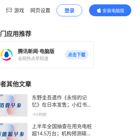
游戏
网页设置
登录
安装电脑版
内容更精彩
门应用推荐
腾讯新闻·电脑版
点击下载
全网热点早知道
者其他文章
东野圭吾遗作《永恒的记
忆》在日本发售；小红书排
查数十类涉未成年人高发风
-7小时前
险丨消费早参
上半年全国抽查在用充电桩
超14.5万台；机构预测碳酸