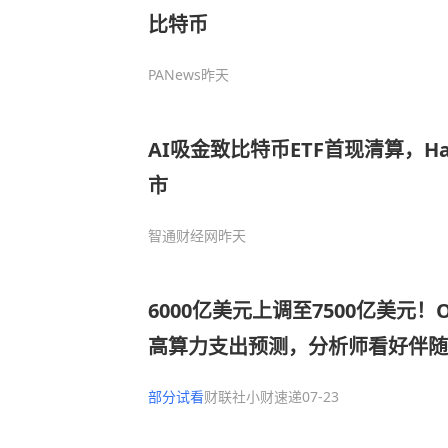
比特币
PANews
昨天
AI吸金致比特币ETF首现清算，Ha
市
智通财经网
昨天
6000亿美元上调至7500亿美元！
高算力支出预测，分析师看好伴随
开启，CSP资本开支与AI收入或
部分试看
财联社小财速递
07-23