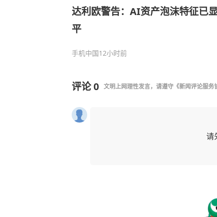
达利欧警告：AI资产泡沫特征已显现
平
手机中国
12小时前
评论
0
文明上网理性发言，请遵守
《新闻评论服务
请