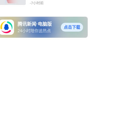
锂2027年仍供不应求 | 新能
-7小时前
源早参
腾讯新闻·电脑版
点击下载
24小时陪你追热点