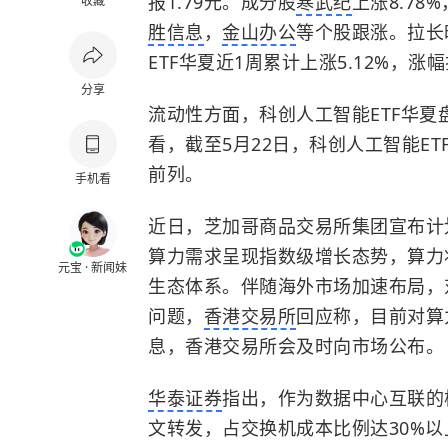
报1.79元。成分股
寒武纪
上涨8.78
收藏
胜信息
，
金山办公
等个股跟涨。拉长时
ETF华夏近1周累计上涨5.12%，
分享
流动性方面，科创人工智能ETF华夏盘中
看，截至5月22日，科创人工智能ET
前列。
手机看
近日，芝加哥商品交易所集团宣布计
算力需求呈现指数级增长态势，算力
元宝 · 新闻妹
生态体系。伴随海外市场加速布局，
问题，
香港交易所
回应称，目前对算
息，香港交易所会及时向市场公布。
华泰证券
指出，作为数据中心互联的
文转发，占交换机成本比例达30%以