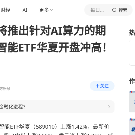
财经
AI
更多
每日经济新闻
搜索
将推出针对AI算力的期
热
智能ETF华夏开盘冲高！
作
关注
方账号
力金融化进程？
智能ETF华夏（589010）上涨1.42%，最新价