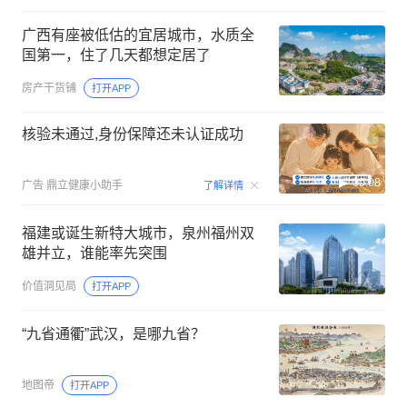
广西有座被低估的宜居城市，水质全
国第一，住了几天都想定居了
房产干货铺
打开APP
核验未通过,身份保障还未认证成功
00:08
广告
鼎立健康小助手
了解详情
福建或诞生新特大城市，泉州福州双
雄并立，谁能率先突围
价值洞见局
打开APP
“九省通衢”武汉，是哪九省？
地图帝
打开APP