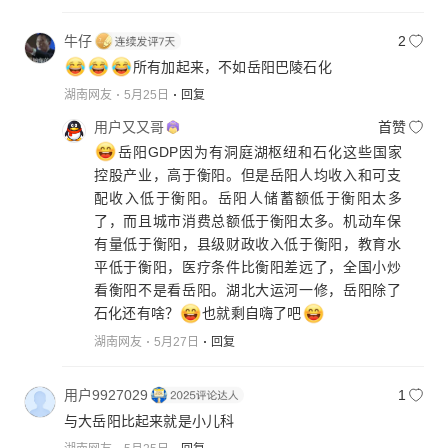
牛仔
2
所有加起来，不如岳阳巴陵石化
湖南网友
5月25日
回复
用户又又哥
首赞
岳阳GDP因为有洞庭湖枢纽和石化这些国家
控股产业，高于衡阳。但是岳阳人均收入和可支
配收入低于衡阳。岳阳人储蓄额低于衡阳太多
了，而且城市消费总额低于衡阳太多。机动车保
有量低于衡阳，县级财政收入低于衡阳，教育水
平低于衡阳，医疗条件比衡阳差远了，全国小炒
看衡阳不是看岳阳。湖北大运河一修，岳阳除了
石化还有啥？
也就剩自嗨了吧
湖南网友
5月27日
回复
用户9927029
1
与大岳阳比起来就是小儿科