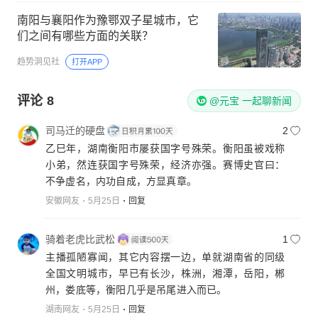
南阳与襄阳作为豫鄂双子星城市，它
们之间有哪些方面的关联？
趋势洞见社
打开APP
评论
8
@元宝 一起聊新闻
司马迁的硬盘
2
乙巳年，湖南衡阳市屡获国字号殊荣。衡阳虽被戏称
小弟，然连获国字号殊荣，经济亦强。赛博史官曰：
不争虚名，内功自成，方显真章。
安徽网友
5月25日
回复
骑着老虎比武松
1
主播孤陋寡闻，其它内容摆一边，单就湖南省的同级
全国文明城市，早已有长沙，株洲，湘潭，岳阳，郴
州，娄底等，衡阳几乎是吊尾进入而已。
湖南网友
5月25日
回复