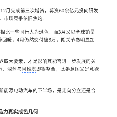
年12月完成第三次增资，募资60余亿元投向研发
，市场竞争依旧焦灼。
，相比一些同行大为逊色。而3月又以全球销量
现逆势回暖，4月仍然交付破3万，闯关节奏明显加
界四大要素，才是影响其能否进一步发展的关
示，深蓝与
阿维塔
即将整合，此番意图又是意欲
新能源电动汽车的下半场，是走向分立还是合
产品力真实成色几何