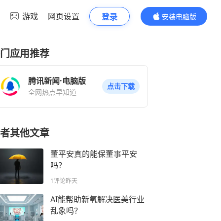
游戏
网页设置
登录
安装电脑版
内容更精彩
门应用推荐
腾讯新闻·电脑版
点击下载
全网热点早知道
者其他文章
董平安真的能保董事平安
吗？
1评论
昨天
AI能帮助新氧解决医美行业
乱象吗？