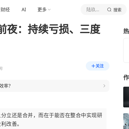
财经
AI
更多
陆玖商业评论
搜索
前夜：持续亏损、三度
热
关注
号
作
效率？
上分立还是合并，而在于能否在整合中实现研
盈利改善。