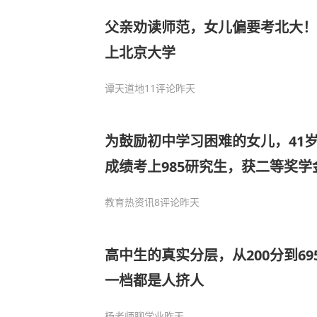
父亲劝读师范，女儿偏要考北大！
上北京大学
谭天道地
11评论
昨天
为鼓励初中学习困难的女儿，41
成绩考上985研究生，获二等奖学
教育热资讯
8评论
昨天
高中生的真实分层，从200分到6
一档都是人挤人
杨老师聊学业
昨天