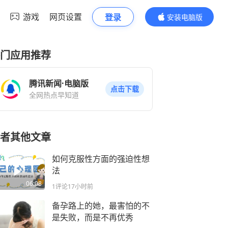
游戏
网页设置
登录
安装电脑版
内容更精彩
门应用推荐
腾讯新闻·电脑版
点击下载
全网热点早知道
者其他文章
如何克服性方面的强迫性想
法
06:08
1评论
17小时前
备孕路上的她，最害怕的不
是失败，而是不再优秀