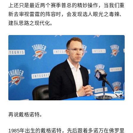
上还只是最近两个赛季普总的精妙操作，当我们重
新去审视雷霆的阵容时，会发现选人眼光之毒辣、
建队思路之现代化。
再说戴格诺特。
1985年出生的戴格诺特，先后跟着多诺万在
佛罗里