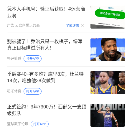
凭本人手机号：验证后获取！#运营商
业务
00:15
广告
云启创想运营商
了解详情
别被骗了！乔治只是一枚棋子，绿军
真正目标瞒过所有人！
畅评篮球
打开APP
季后赛40+有多难？库里8次，杜兰特
14次，唯独他38次做到
稻禾体育
打开APP
正式签约！3年7300万！西部又一支顶
级强队
篮球教学论坛
打开APP