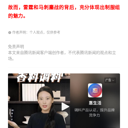
故而，雷霆和马刺鏖战的背后，充分体现出制服组
的魅力。
作者声明：个人观点，仅供参考
免责声明
本文来自腾讯新闻客户端创作者，不代表腾讯新闻的观点和立
场。
广告