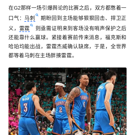
在G2那样一场引爆舆论的比赛之后，双方都憋着一
口气：
马刺
期盼回到主场能够狠狠回击、捍卫正
义，
雷霆
则亟需证明来到客场没有哨声保护之后
还能靠什么赢球。紧接着赛前传来消息，福克斯和
哈珀均能出战，雷霆杰威确认缺席，于是，全世界
都等着马刺在主场胖揍雷霆。