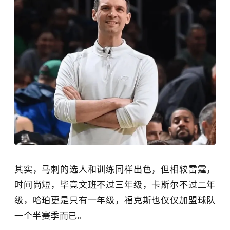
其实，马刺的选人和训练同样出色，但相较雷霆，
时间尚短，毕竟文班不过三年级，卡斯尔不过二年
级，哈珀更是只有一年级，福克斯也仅仅加盟球队
一个半赛季而已。