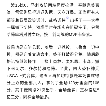
一波15比0，马刺攻防两端强度拉满，奉献完美表
演，雷霆则显得进退失据，天崩开局。正当所有人
都等着看雷霆笑话时，
戴格诺特
出招了——大手
一挥撤下切特，双塔同时在场实在阻碍空间，只留
哈腾单塔对付文班，换上前两战的MVP卡鲁索。
效果也是立竿见影，哈腾一记抛投，卡鲁索一记中
投，都是迎着文班命中，终于打破得分荒。随后戴
格诺特继续操作——换上杰林、麦凯恩、卡森，撤
下米切尔、多尔特和哈腾。至此，四大替补神兵
+SGA正式合体，这五人再加切特就是本场雷霆得
分上双的全部六人，拿到了全场123分里面的108
分，其中麦凯恩21次出手，全场最多；杰林投进5
记三分，同样全场最多。