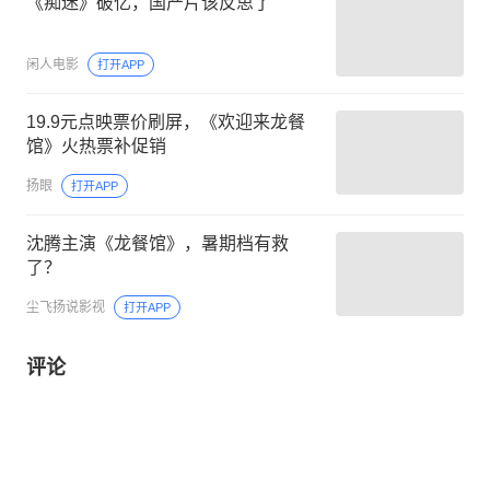
《痴迷》破亿，国产片该反思了
闲人电影
打开APP
19.9元点映票价刷屏，《欢迎来龙餐
馆》火热票补促销
扬眼
打开APP
沈腾主演《龙餐馆》，暑期档有救
了？
尘飞扬说影视
打开APP
评论