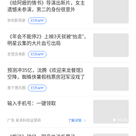
《给阿嬷的情书》导演出新片，女主
遗憾未参演，男二的身份很意外
奈何影视录
打开APP
《年会不能停2》上映3天就被“抬走”，
明星云集的大片血亏出局
史塔克电影
打开APP
预测冲35亿，沈腾《欢迎来龙餐馆》
空降，蜘蛛侠暑假档票房冠军没戏了
崽下愚乐圈
打开APP
输入手机号：一键领取
00:15
广告
易泽科技运营商
了解详情