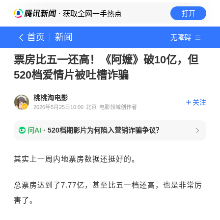
· 获取全网一手热点
打开
首页
新闻
无障碍
票房比五一还高！《阿嬷》破10亿，但
520档爱情片被吐槽诈骗
桃桃淘电影
关注
2026年5月25日10:00
北京
电影领域创作者
问AI
·
520档期影片为何陷入营销诈骗争议？
其实上一周内地票房数据还挺好的。
总票房达到了7.77亿，甚至比五一档还高，也是非常厉
害了。