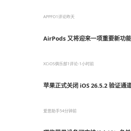
APPFO
1评论
昨天
AirPods 又将迎来一项重要新
XCiOS俱乐部
1评论
-1小时前
苹果正式关闭 iOS 26.5.2 验
爱思助手
54分钟前