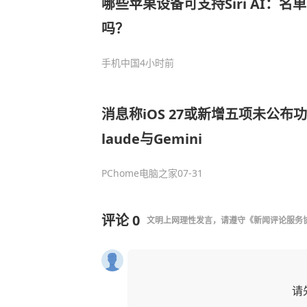
哪些苹果设备可支持Siri AI：名
吗？
手机中国
4小时前
消息称iOS 27或新增五项未公布功
laude与Gemini
PChome电脑之家
07-31
评论
0
文明上网理性发言，请遵守
《新闻评论服务
请