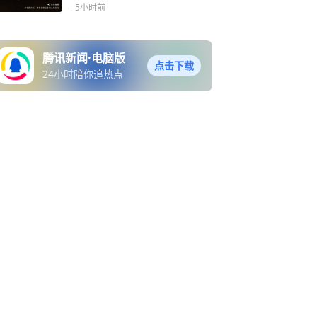
-5小时前
腾讯新闻·电脑版
点击下载
24小时陪你追热点