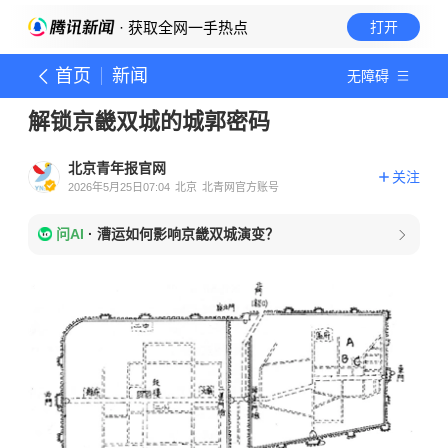
· 获取全网一手热点
打开
首页
新闻
无障碍
解锁京畿双城的城郭密码
北京青年报官网
关注
2026年5月25日07:04
北京
北青网官方账号
问AI
·
漕运如何影响京畿双城演变？