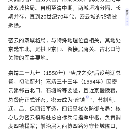
政双城格局。自明至清中期，两城垣墙分隔、长
章
节
期并存。直到20世纪70年代，密云城的城墙被
拆除。
密云的双城格局，与特殊地理位置相关。其地处
京畿东北，是拱卫京师、衔接居庸关、古北口等
关隘的军事要地。
嘉靖二十九年（1550年）“庚戌之变”后设蓟辽总
督，初驻蓟州；嘉靖三十三年（1554年）因密
云紧邻古北口、石塘岭等要隘，且近京畿陵寝，
总督府正式迁密，密云成为“
密镇
”，节制蓟、
辽、昌、保四镇军务。四镇呈梯次防御布局：核
心层为密云镇城驻总督标兵与指挥中枢，负责调
度四镇援军；前沿层为西协四路分守长城隘口，