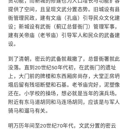
贸功能，而新城的修建也为人口增长与功能扩容
提供了空间，且呈现文武分置态势。旧城设有县
衙管理民政，建有文庙（孔庙）引导民众文化建
设；新城设有武衙（蓟辽总督衙门）管理军事，
建有关帝庙（老爷庙）引导军人和民众的武备建
设。
到了清朝，密云的武备就裁撤了，总督衙署就此
没落。直到20世纪50年代初，在武衙门的遗址
上，大门前的牌楼和东西厢房尚存，大堂正房坍
塌后留有残垣断壁和石基。老爷庙完好，泥塑像
还在。小学校的操场，想必就是当年的演兵场。
附近有东马道胡同和马连场胡同，应该是与军人
骑马和遛马有关。
明万历年间至20世纪70年代，文武分置的密云