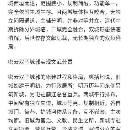
城西垣而建，范围狭小，规制简陋，功能单一，
完全依附主城生存。且两城墙体相互咬合，无独
立间隔通道，主辅分明，并非对等并立。清代中
期拆除分界城墙，二城完全融合，双城形态快速
消解，后世仅存文献记载，无长期独立的双垣格
局。
密云双子城郭实现文武分置
密云双子城郭的修建过程和格局，概括地说，旧
城始建于明初，为行政居所；明万历年间东侧另
筑新城，为屯驻蓟辽总督重兵。两城平行排布，
中间留有独立夹道，城垣等高、规制相近，各自
城门、街巷、护城河体系完备，互不嵌套、主次
均衡。旧城为官治、文教、民生之所，新城专驻
文武衙署、营房兵营，形成文城、武城分立的军