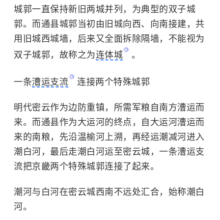
城郭一直保持新旧两城并列，为典型的双子城
郭。而通县城郭当初由旧城向西、向南接建，共
用旧城西城墙，后来又全面拆除隔墙，不能视为
双子城郭，故称之为
连体城
。
一条
漕运支流
连接两个特殊城郭
明代密云作为边防重镇，所需军粮自南方漕运而
来。而通县作为大运河的终点，自大运河漕运而
来的南粮，先沿温榆河上溯，再经运潮减河进入
潮白河，最后走潮白河运至密云城，一条漕运支
流把京畿两个特殊城郭连接了起来。
潮河与白河在密云城西南不远处汇合，始称潮白
河。