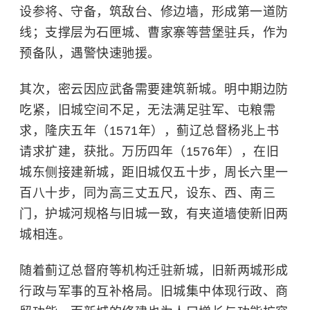
设参将、守备，筑敌台、修边墙，形成第一道防
线；支撑层为石匣城、曹家寨等营堡驻兵，作为
预备队，遇警快速驰援。
其次，密云因应武备需要建筑新城。明中期边防
吃紧，旧城空间不足，无法满足驻军、屯粮需
求，隆庆五年（1571年），蓟辽总督杨兆上书
请求扩建，获批。万历四年（1576年），在旧
城东侧接建新城，距旧城仅五十步，周长六里一
百八十步，同为高三丈五尺，设东、西、南三
门，护城河规格与旧城一致，有夹道墙使新旧两
城相连。
随着蓟辽总督府等机构迁驻新城，旧新两城形成
行政与军事的互补格局。旧城集中体现行政、商