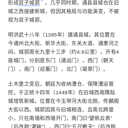
形成
双子城郭
。几乎同时期，通县县城也在旧
城之西接建新城，但因其格局与功能演变，不被
视为双子城郭。
明洪武十八年（1385年）建通县城。其位置在
今通州北大街、新华大街、东关大道、通惠河之
间。城郭周长九里十三步（约4.6公里）。开有4
座城门，分别是东门（通运门），西门（朝天
门），南门（迎薰门），北门（凝翠门）。
土木堡之变后，朝廷为收纳漕仓、保障漕运管
控，于正统十四年（1449年）在旧城西南隅贴
城增筑新城。位置在今玉带河大街北侧、佟麟阁
大街以西。城郭因其与旧城相连，且南北跨度
小，只在南墙和西墙开门，南门曰“望帆云表”
（后改称“灌输”），西门曰“五尺瞻天“（后改称