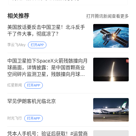
相关推荐
打开腾讯新闻查看更多
美国放话要反击中国卫星！北斗反手
干了件大事，彻底凉了？
李云飞Afey
打开APP
中国卫星拍下SpaceX火箭残骸撞向月
球画面，详情披露：是中国首颗商业
空间碎片监测卫星，残骸撞向月球是
一次“非计划”空间事件
红星新闻
打开APP
罕见伊朗客机光临北京
时光飞行
打开APP
凭本人手机号：验证后获取！#运营商