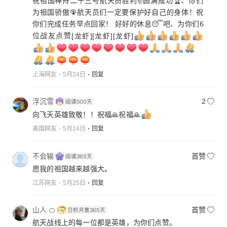
祝祖国神舟二十三号航天员胜利✌️圆满成功🏆、你们
为祖国骄傲🦚航天员们一定要保护好自己的身体！祝
你们完成任务早点回家！ 好好的休息😴吧、为你们6
位战友点赞
[龙虾]
[龙虾]
[龙虾]
上海网友
5月24日
回复
浮沉雪
2
向飞天英雄致敬！！祝福🙏祝福🙏
美国网友
5月24日
回复
不会输
首赞
愿我的祖国越来越强大。
江苏网友
5月25日
回复
山人 🍊
首赞
航天战线上的每一位都是英雄，为你们点赞。