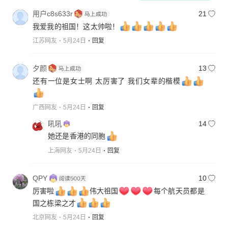
用户c8s633r
21
我爱我的祖国！这太帅啦！
江苏网友
5月24日
回复
夕颜
13
还有一位是女士啊 太厉害了 我们女辈的楷模
广西网友
5月24日
回复
吼吼
14
她还是香港的同胞
上海网友
5月24日
回复
QPY
10
厉害啦
伟大祖国
每个航天员都是
国之栋梁之才
北京网友
5月24日
回复