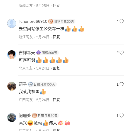
新疆网友
5月25日
回复
lichuner666910
4
去空间站像坐公交车一样
浙江网友
5月24日
回复
吉祥春天
2
可喜可贺
北京网友
5月24日
回复
燕子
1
我爱我祖国
广西网友
5月24日
回复
阑珊处
1
高兴
激动
伟大