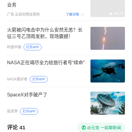
业务
00:15
广告
云启创想运营商
了解详情
火箭被闪电击中为什么安然无恙？长
征三号乙顶雨发射，现场震撼！
科普中国
打开APP
NASA正在竭尽全力给旅行者号“续命”
NASA爱好者
打开APP
SpaceX对手破产了
投资界
打开APP
评论
41
@元宝 一起聊新闻