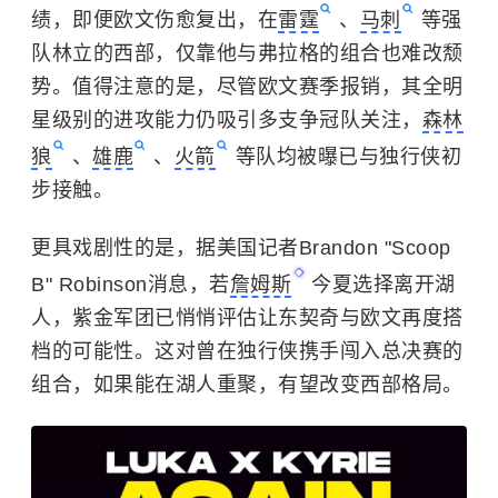
绩，即便欧文伤愈复出，在
雷霆
、
马刺
等强
队林立的西部，仅靠他与弗拉格的组合也难改颓
势。值得注意的是，尽管欧文赛季报销，其全明
星级别的进攻能力仍吸引多支争冠队关注，
森林
狼
、
雄鹿
、
火箭
等队均被曝已与独行侠初
步接触。
更具戏剧性的是，据美国记者Brandon "Scoop
B" Robinson消息，若
詹姆斯
今夏选择离开湖
人，紫金军团已悄悄评估让东契奇与欧文再度搭
档的可能性。这对曾在独行侠携手闯入总决赛的
组合，如果能在湖人重聚，有望改变西部格局。