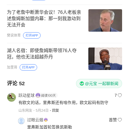
为了老詹中断萧华会议！76人老板亲
述詹姆斯加盟内幕：那一刻我激动到
无法开会
樊说体育
打开APP
湖人名宿：即使詹姆斯带领76人夺
冠，他也无法超越乔丹
加里哥
打开APP
评论
52
@元宝 一起聊新闻
跃动星球
7
有欧文的话，里弗斯还有啥作用，欧文起码有防守
山东网友
5月24日
回复
过眼云烟
首赞
里弗斯加首轮签换凯斯勒