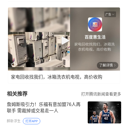
广告
了解详情
家电回收找我们，冰箱洗衣机电视，高价收购
相关推荐
打开腾讯新闻查看更多
詹姆斯吸引力！乐福有意加盟76人再
联手 需裁掉或交易走一人
醉卧浮生
打开APP