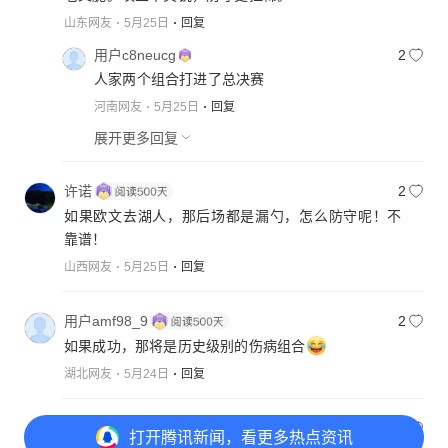
山东网友
5月25日
回复
用户c8neucg
2
人家两个组合打进了总决赛
河南网友
5月25日
回复
展开更多回复
许诺
2
如果欧文去湖人，那后场都是漏勺，怎么防守呢！不
靠谱！
山西网友
5月25日
回复
用户amf98_9
2
如果成功，那将是历史级别的伤病组合
湖北网友
5月24日
回复
吴
1
打开
腾讯新闻，看更多热点资讯