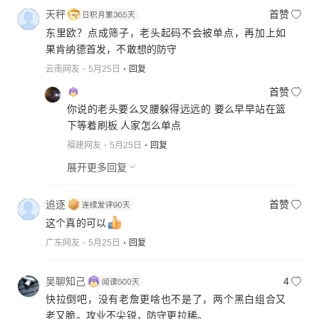
天秤
首赞
东里欧？点成筛子，老头起码不会被单点，再加上如
果肯纳德首发，不敢想的防守
云南网友
5月25日
回复
首赞
你说的老头要么叉腰躲得远远的 要么早早站在篮
下等着刷板 人家怎么单点
福建网友
5月25日
回复
展开更多回复
追逐
首赞
这个真的可以
广东网友
5月25日
回复
吴聊知己
4
快拉倒吧，没有老詹更啥也不是了，两个黑白组合又
老又脆。攻业不尖锐，防守更拉稀。