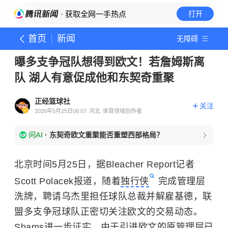
· 获取全网一手热点
打开
首页
新闻
无障碍
曝多支争冠队想得到欧文！若詹姆斯离
队 湖人有意促成他和东契奇重聚
正经篮球社
关注
2026年5月25日06:07
河北
体育领域创作者
问AI
·
东契奇欧文重聚能否重塑西部格局？
北京时间5月25日，据Bleacher Report记者
Scott Polacek报道，随着
独行侠
完成管理层
洗牌，聘请乌杰里担任球队总裁并解雇基德，联
盟多支争冠球队正密切关注欧文的交易动态。
Shams进一步证实，由于引进欧文的原管理层已