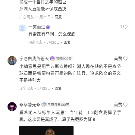
换成一个当打之年的超巨
那湖人直接能🛫保底西决
广东网友
5月25日
回复
一笑而过
1
有雷霆有马刺，怎么保底
河南网友
5月26日
回复
宁愿由我负苍天
首赞
小编意思是用里弗斯去换呗？湖人现在缺的不是攻坚
球员而是需要构建可靠的防守阵容，追求欧文的意义
不是特别大
辽宁网友
5月25日
回复
�毕馨元�
首赞
看着湖人队标陷入沉思：当年骑士1-3翻盘我摔了手
机，这次要是真成了…算了先截图为证📱