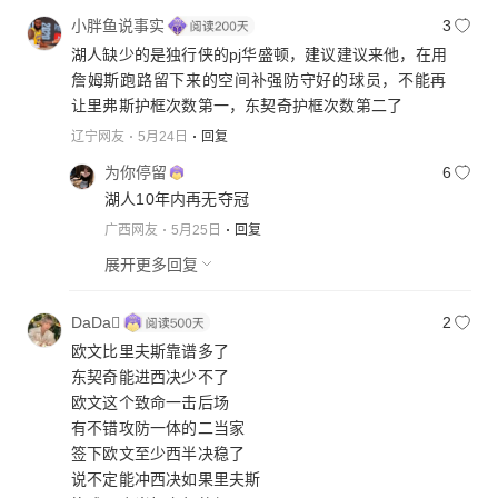
小胖鱼说事实
3
湖人缺少的是独行侠的pj华盛顿，建议建议来他，在用
詹姆斯跑路留下来的空间补强防守好的球员，不能再
让里弗斯护框次数第一，东契奇护框次数第二了
辽宁网友
5月24日
回复
为你停留
6
湖人10年内再无夺冠
广西网友
5月25日
回复
展开更多回复
DaDa
2
欧文比里夫斯靠谱多了
东契奇能进西决少不了
欧文这个致命一击后场
有不错攻防一体的二当家
签下欧文至少西半决稳了
说不定能冲西决如果里夫斯