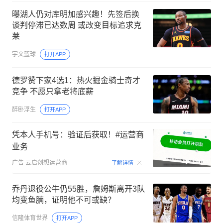
曝湖人仍对库明加感兴趣！先签后换
谈判停滞已达数周 或改变目标追求克
莱
宇文篮球
打开APP
德罗赞下家4选1：热火掘金骑士奇才
竞争 不愿只拿老将底薪
醉卧浮生
打开APP
凭本人手机号：验证后获取！#运营商
业务
00:15
广告
云启创想运营商
了解详情
乔丹退役公牛仍55胜，詹姆斯离开3队
均变鱼腩，证明他不可或缺？
信隆体育世界
打开APP