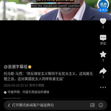
关注
1
评论
1
@
浪潮字幕组
托马斯·马西：“将反锡安主义等同于反犹太主义，这纯属无
1
稽之谈，这对美国犹太人同样有害无益”
2026-05-24 22:14
发布于
德国
作者声明：内容引用自站外媒体
打开
腾讯新闻客户端说两句