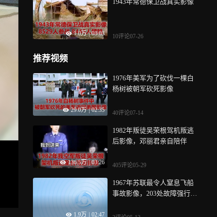
1943年常德保卫战真实影像
1.0万
|
03:03
10评论
07-26
推荐视频
1976年美军为了砍伐一棵白
杨树被朝军砍死影像
29.0万
|
02:35
40评论
07-14
1982年叛徒吴荣根驾机叛逃
后影像，邓丽君亲自陪伴
136.5万
|
03:26
405评论
05-29
1967年苏联最令人窒息飞船
事故影像，203处故障强行起
飞
1.9万
|
02:47