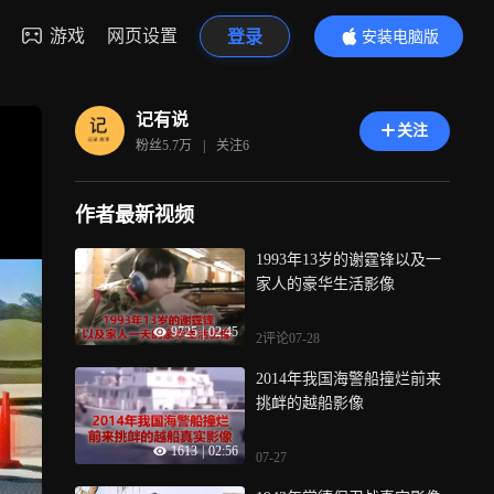
游戏
网页设置
登录
安装电脑版
内容更精彩
记有说
关注
粉丝
5.7万
|
关注
6
作者最新视频
1993年13岁的谢霆锋以及一
家人的豪华生活影像
9725
|
02:45
2评论
07-28
2014年我国海警船撞烂前来
挑衅的越船影像
1613
|
02:56
07-27