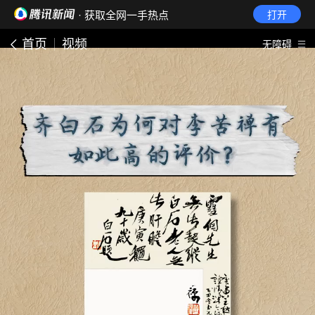
· 获取全网一手热点
打开
首页
视频
无障碍