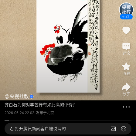
关注
评论
收藏
分享
@
央视社教
齐白石为何对李苦禅有如此高的评价？
2026-05-24 22:02
发布于
北京
打开
腾讯新闻客户端说两句